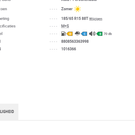
zoen
----
Zomer
eting
----
185/65 R15 88T
Wijzigen
cificaties
----
M+S
el
----
70 db
D
C
B
N
----
8808563363998
N
----
1016366
ILIGHEID