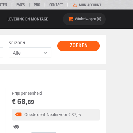
NTEN
FAQ’S
PRO
CONTACT
MIJN ACCOUNT
LEVERING EN MONTAGE
Winkelwagen
0
SEIZOEN
ZOEKEN
Prijs per eenheid
€ 68,
89
Goede deal: Neolin voor
€ 37,
59