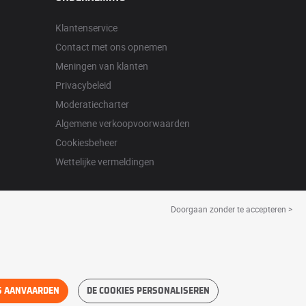
Klantenservice
Contact met ons opnemen
Meningen van klanten
Privacybeleid
Moderatiecharter
Algemene verkoopvoorwaarden
Cookiesbeheer
Wettelijke vermeldingen
Doorgaan zonder te accepteren >
S AANVAARDEN
DE COOKIES PERSONALISEREN