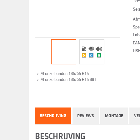
Sei
Afm
Spe
Lab
EA
HS
D
C
B
Al onze banden 185/65 R15
Al onze banden 185/65 R15 88T
BESCHRIJVING
REVIEWS
MONTAGE
VE
BESCHRIJVING