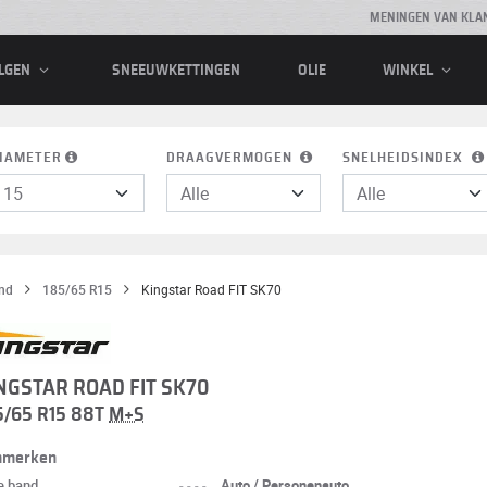
MENINGEN VAN KLA
SNEEUWKETTINGEN
OLIE
LGEN
WINKEL
IAMETER
DRAAGVERMOGEN
SNELHEIDSINDEX
nd
185/65 R15
Kingstar Road FIT SK70
NGSTAR ROAD FIT SK70
5/65 R15 88T
M+S
nmerken
e band
----
Auto / Personenauto