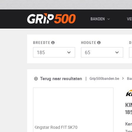
BANDEN
VE
BREEDTE
HOOGTE
D
Terug naar resultaten
Grip500banden.be
Ba
KI
18
Ke
Typ