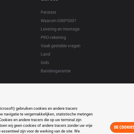
Perstest
Waarom GRIP500?
Levering en montage
PRO-rekening
Vaak gestelde vragen
Land
Gids
Bandengarantie
Microsoft) gebruiken cookies en andere tracers
w navigatie te vergemakkelijken, statistische metingen
ookies en andere tracers die op uw terminal zijn
en wij geen cookies of andere tracers zonder uw vrije
DE COOKIE
essentieel zijn voor de werking van de site. We