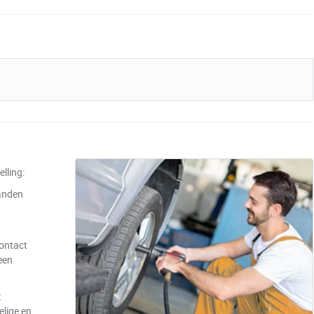
lling:
anden
contact
een
t
elige en