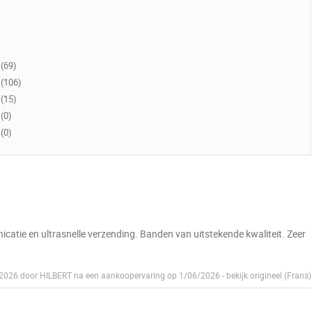
(69)
(106)
(15)
(0)
(0)
catie en ultrasnelle verzending. Banden van uitstekende kwaliteit. Zeer
7/2026 door HILBERT na een aankoopervaring op 1/06/2026
-
bekijk origineel (Frans)