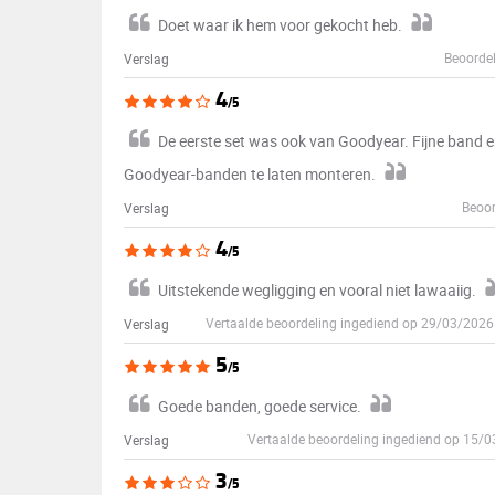
Doet waar ik hem voor gekocht heb.
Beoordel
Verslag
4
/5
De eerste set was ook van Goodyear. Fijne band 
Goodyear-banden te laten monteren.
Beoor
Verslag
4
/5
Uitstekende wegligging en vooral niet lawaaiig.
Vertaalde beoordeling ingediend op 29/03/202
Verslag
5
/5
Goede banden, goede service.
Vertaalde beoordeling ingediend op 15/
Verslag
3
/5