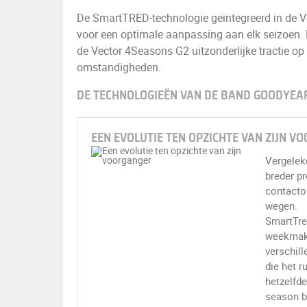
De SmartTRED-technologie geïntegreerd in de 
voor een optimale aanpassing aan elk seizoen. 
de Vector 4Seasons G2 uitzonderlijke tractie o
omstandigheden.
DE TECHNOLOGIEËN VAN DE BAND GOODYEA
EEN EVOLUTIE TEN OPZICHTE VAN ZIJN 
Vergelek
breder pr
contactop
wegen.
SmartTre
weekmake
verschill
die het r
hetzelfde
season b