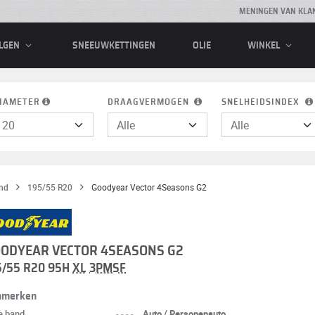
MENINGEN VAN KLA
SNEEUWKETTINGEN
OLIE
LGEN
WINKEL
IAMETER
DRAAGVERMOGEN
SNELHEIDSINDEX
nd
195/55 R20
Goodyear Vector 4Seasons G2
ODYEAR VECTOR 4SEASONS G2
5/55 R20 95H
XL
3PMSF
nmerken
e band
----
Auto / Personenauto