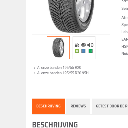
Sei
Afm
Spe
Lab
EA
HS
B
B
B
Not
Al onze banden 195/55 R20
Al onze banden 195/55 R20 95H
BESCHRIJVING
REVIEWS
GETEST DOOR DE P
BESCHRIJVING