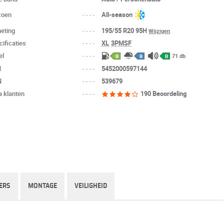
zoen
----
All-season
eting
----
195/55 R20 95H
Wijzigen
cificaties
----
XL
3PMSF
el
----
71 db
B
B
B
N
----
5452000597144
N
----
539679
a klanten
----
190 Beoordeling
ERS
MONTAGE
VEILIGHEID