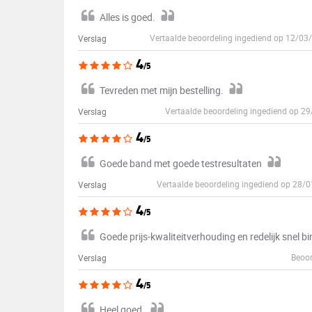
Alles is goed.
Vertaalde beoordeling ingediend op 12/03
Verslag
4
/5
Tevreden met mijn bestelling.
Vertaalde beoordeling ingediend op 
Verslag
4
/5
Goede band met goede testresultaten
Vertaalde beoordeling ingediend op 28/
Verslag
4
/5
Goede prijs-kwaliteitverhouding en redelijk snel b
Beoor
Verslag
4
/5
Heel goed.