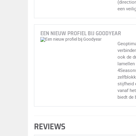
(directio
een veilig
EEN NIEUW PROFIEL BIJ GOODYEAR
Geoptima
verbinden
ook de d
lamellen
4Seasons 
zelfblok
stijfheid
vanaf het
biedt de
REVIEWS