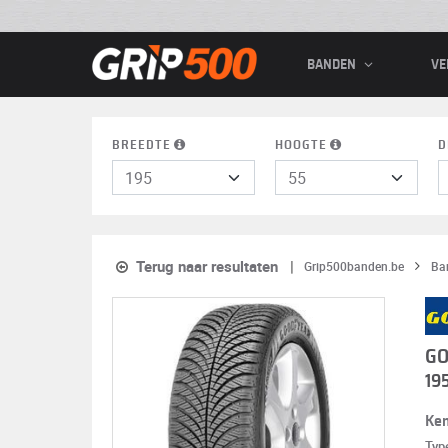
BANDEN
VE
BREEDTE
HOOGTE
D
Terug naar resultaten
Grip500banden.be
Ba
GO
19
Ke
Typ