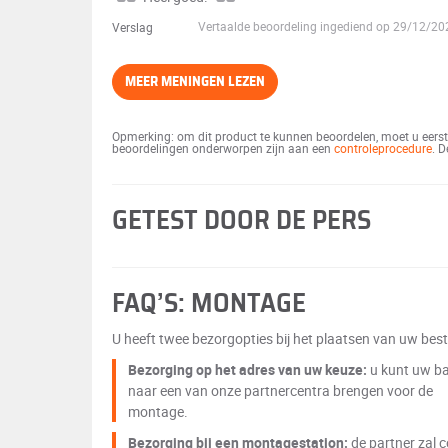
Vertaalde beoordeling ingediend op 29/12/2
Verslag
MEER MENINGEN LEZEN
Opmerking: om dit product te kunnen beoordelen, moet u eerst 
beoordelingen onderworpen zijn aan een
controleprocedure
. 
GETEST DOOR DE PERS
FAQ’S: MONTAGE
U heeft twee bezorgopties bij het plaatsen van uw beste
Bezorging op het adres van uw keuze:
u kunt uw b
naar een van onze partnercentra brengen voor de
montage.
Bezorging bij een montagestation:
de partner zal 