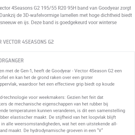
Vector 4Seasons G2 195/55 R20 95H band van Goodyear zorgt
Dankzij de 3D-wafelvormige lamellen met hoge dichtheid biedt
p sneeuw en ijs. Deze band is goedgekeurd voor winterse
R VECTOR 4SEASONS G2
VOORGANGER
en met de Gen-1, heeft de Goodyear - Vector 4Season G2 een
ofiel en kan het de grond raken over een groter
pervlak, waardoor het een effectieve grip biedt op koude
d-technologie voor weekmakers: Gezien het feit dat
rs de mechanische eigenschappen van het rubber bij
ende temperaturen kunnen veranderen, is dit een samenstelling
ubber elastischer maakt. De stijfheid van het loopvlak blijft
 in alle weersomstandigheden, wat het een uitstekende all-
and maakt. De hydrodynamische groeven in een "V"