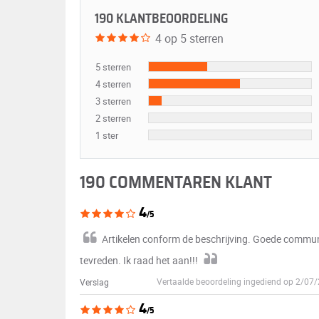
190 KLANTBEOORDELING
4 op 5 sterren
5 sterren
4 sterren
3 sterren
2 sterren
1 ster
190 COMMENTAREN KLANT
4
/5
Artikelen conform de beschrijving. Goede communi
tevreden. Ik raad het aan!!!
Vertaalde beoordeling ingediend op 2/0
Verslag
4
/5