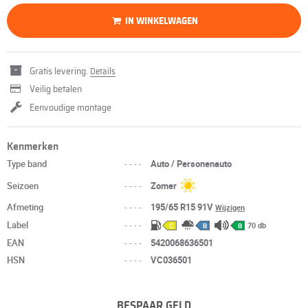
IN WINKELWAGEN
Gratis levering.
Details
Veilig betalen
Eenvoudige montage
Kenmerken
Type band
----
Auto / Personenauto
Seizoen
----
Zomer
Afmeting
----
195/65 R15 91V
Wijzigen
Label
----
70 db
C
B
B
EAN
----
5420068636501
HSN
----
VC036501
BESPAAR GELD