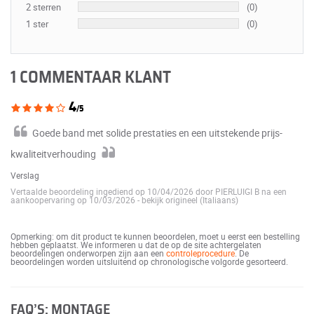
2 sterren
(0)
1 ster
(0)
1 COMMENTAAR KLANT
4
/5
Goede band met solide prestaties en een uitstekende prijs-
kwaliteitverhouding
Verslag
Vertaalde beoordeling ingediend op 10/04/2026 door PIERLUIGI B na een
aankoopervaring op 10/03/2026
-
bekijk origineel (Italiaans)
Opmerking: om dit product te kunnen beoordelen, moet u eerst een bestelling
hebben geplaatst. We informeren u dat de op de site achtergelaten
beoordelingen onderworpen zijn aan een
controleprocedure
. De
beoordelingen worden uitsluitend op chronologische volgorde gesorteerd.
FAQ’S: MONTAGE