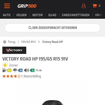
0
AUTO
VELGEN
MOTOR
QUAD
SNEEUWKETTINGEN
VRACH
EEN ZOEKOPDRACHT UITVOEREN
Terug
195/65 R15
Victory Road HP
VICTORY ROAD HP 195/65 R15 91V
Zomer
70 db
C
B
B
1 Beoordeling