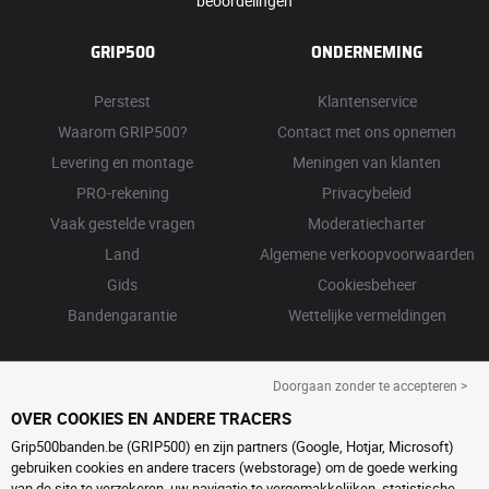
beoordelingen
GRIP500
ONDERNEMING
Perstest
Klantenservice
Waarom GRIP500?
Contact met ons opnemen
Levering en montage
Meningen van klanten
PRO-rekening
Privacybeleid
Vaak gestelde vragen
Moderatiecharter
Land
Algemene verkoopvoorwaarden
Gids
Cookiesbeheer
Bandengarantie
Wettelijke vermeldingen
Doorgaan zonder te accepteren >
OVER COOKIES EN ANDERE TRACERS
Grip500banden.be (GRIP500) en zijn partners (Google, Hotjar, Microsoft)
gebruiken cookies en andere tracers (webstorage) om de goede werking
van de site te verzekeren, uw navigatie te vergemakkelijken, statistische