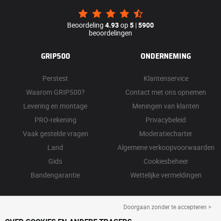
Beoordeling
4.93
op
5
|
5900
beoordelingen
GRIP500
ONDERNEMING
Perstest
Klantenservice
Waarom GRIP500?
Contact met ons opnemen
Levering en montage
Meningen van klanten
PRO-rekening
Privacybeleid
Vaak gestelde vragen
Moderatiecharter
Land
Algemene verkoopvoorwaarden
Gids
Cookiesbeheer
Bandengarantie
Wettelijke vermeldingen
Doorgaan zonder te accepteren >