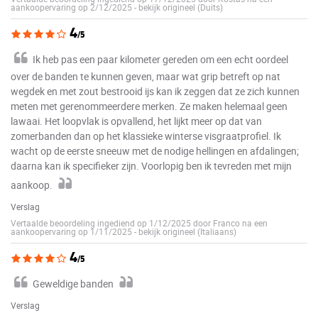
aankoopervaring op 2/12/2025
-
bekijk origineel (Duits)
4
/5
Ik heb pas een paar kilometer gereden om een echt oordeel
over de banden te kunnen geven, maar wat grip betreft op nat
wegdek en met zout bestrooid ijs kan ik zeggen dat ze zich kunnen
meten met gerenommeerdere merken. Ze maken helemaal geen
lawaai. Het loopvlak is opvallend, het lijkt meer op dat van
zomerbanden dan op het klassieke winterse visgraatprofiel. Ik
wacht op de eerste sneeuw met de nodige hellingen en afdalingen;
daarna kan ik specifieker zijn. Voorlopig ben ik tevreden met mijn
aankoop.
Verslag
Vertaalde beoordeling ingediend op 1/12/2025 door Franco na een
aankoopervaring op 1/11/2025
-
bekijk origineel (Italiaans)
4
/5
Geweldige banden
Verslag