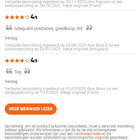
Vertaalde beoordeling ingediend op 29/11/2025 door Fabcaro na een
aankoopervaring op 30/10/2025
-
bekijk origineel (Frans)
4
/5
Adequate prestaties, goedkoop, stil.
Verslag
Vertaalde beoordeling ingediend op 23/08/2025 door Borsi Á na een
aankoopervaring op 23/07/2025
-
bekijk origineel (Hongaars)
4
/5
Top
Verslag
Vertaalde beoordeling ingediend op 31/03/2025 door Bruno na een
aankoopervaring op 1/03/2025
-
bekijk origineel (Frans)
MEER MENINGEN LEZEN
Opmerking: om dit product te kunnen beoordelen, moet u eerst een bestelling
hebben geplaatst. We informeren u dat de op de site achtergelaten
beoordelingen onderworpen zijn aan een
controleprocedure
. De
beoordelingen worden uitsluitend op chronologische volgorde gesorteerd.