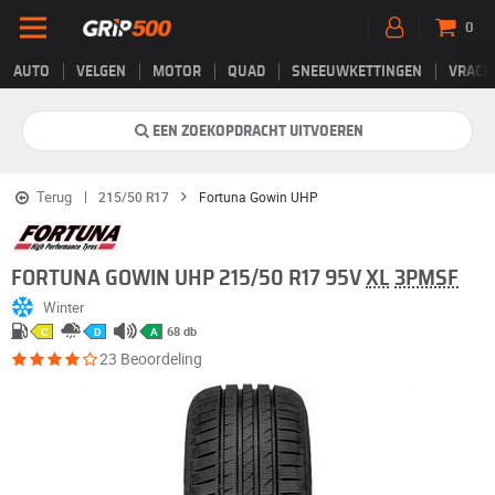
0
AUTO
VELGEN
MOTOR
QUAD
SNEEUWKETTINGEN
VRACH
EEN ZOEKOPDRACHT UITVOEREN
Terug
215/50 R17
Fortuna Gowin UHP
FORTUNA GOWIN UHP 215/50 R17 95V
XL
3PMSF
Winter
68 db
C
D
A
23 Beoordeling