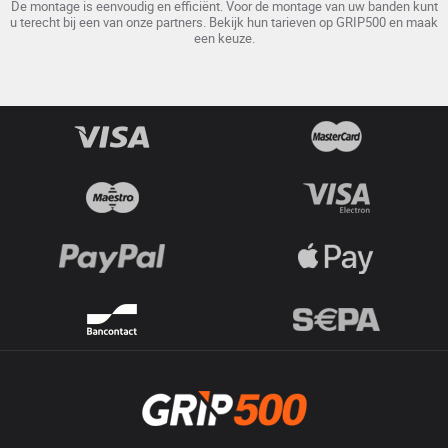
De montage is eenvoudig en efficiënt. Voor de montage van uw banden kunt
u terecht bij een van onze partners. Bekijk hun tarieven op GRIP500 en maak
een keuze.