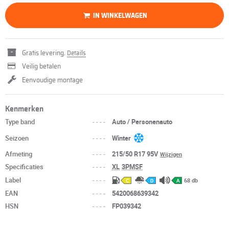
IN WINKELWAGEN
Gratis levering.
Details
Veilig betalen
Eenvoudige montage
Kenmerken
Type band
----
Auto / Personenauto
Seizoen
----
Winter
Afmeting
----
215/50 R17 95V
Wijzigen
Specificaties
----
XL
3PMSF
Label
----
68 db
C
D
A
EAN
----
5420068639342
HSN
----
FP039342