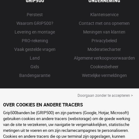
GRIP500
ONDERNEMING
Perstest
Klantenservice
Waarom GRIP500?
Contact met ons opnemen
Levering en montage
Meningen van klanten
PRO-rekening
Privacybeleid
Vaak gestelde vragen
Moderatiecharter
Land
Algemene verkoopvoorwaarden
Gids
Cookiesbeheer
Bandengarantie
Wettelijke vermeldingen
Doorgaan zonder te accepteren >
OVER COOKIES EN ANDERE TRACERS
Grip500banden.be (GRIP500) en zijn partners (Google, Hotjar, Microsoft)
gebruiken cookies en andere tracers (webstorage) om de goede werking
van de site te verzekeren, uw navigatie te vergemakkelijken, statistische
metingen uit te voeren en om zijn reclamecampagnes te personaliseren.
Cookies en andere tracers die op uw terminal zijn opgeslagen, kunnen