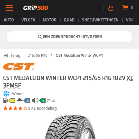
0
AUTO
VELGEN
MOTOR
QUAD
SNEEUWKETTINGEN
VRACH
EEN ZOEKOPDRACHT UITVOEREN
Terug
215/65 R16
CST Medallion Winter WCP1
CST MEDALLION WINTER WCP1 215/65 R16 102V
XL
3PMSF
Winter
71 db
C
B
B
29 Beoordeling