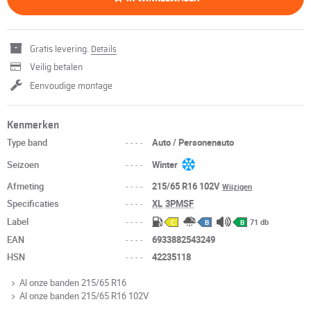
Gratis levering.
Details
Veilig betalen
Eenvoudige montage
Kenmerken
Type band
----
Auto / Personenauto
Seizoen
----
Winter
Afmeting
----
215/65 R16 102V
Wijzigen
Specificaties
----
XL
3PMSF
Label
----
71 db
C
B
B
EAN
----
6933882543249
HSN
----
42235118
Al onze banden 215/65 R16
Al onze banden 215/65 R16 102V