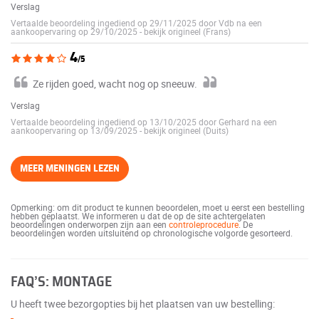
Verslag
Vertaalde beoordeling ingediend op 29/11/2025 door Vdb na een
aankoopervaring op 29/10/2025
-
bekijk origineel (Frans)
4
/5
Ze rijden goed, wacht nog op sneeuw.
Verslag
Vertaalde beoordeling ingediend op 13/10/2025 door Gerhard na een
aankoopervaring op 13/09/2025
-
bekijk origineel (Duits)
MEER MENINGEN LEZEN
Opmerking: om dit product te kunnen beoordelen, moet u eerst een bestelling
hebben geplaatst. We informeren u dat de op de site achtergelaten
beoordelingen onderworpen zijn aan een
controleprocedure
. De
beoordelingen worden uitsluitend op chronologische volgorde gesorteerd.
FAQ’S: MONTAGE
U heeft twee bezorgopties bij het plaatsen van uw bestelling: