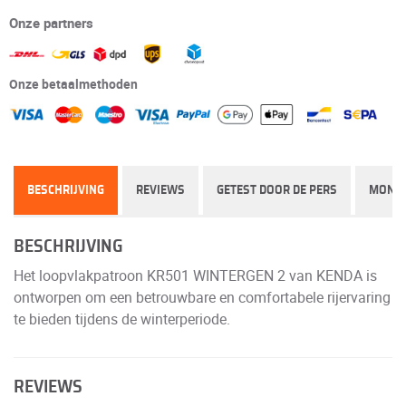
Onze partners
Onze betaalmethoden
BESCHRIJVING
REVIEWS
GETEST DOOR DE PERS
MONT
BESCHRIJVING
Het loopvlakpatroon KR501 WINTERGEN 2 van KENDA is
ontworpen om een betrouwbare en comfortabele rijervaring
te bieden tijdens de winterperiode.
REVIEWS