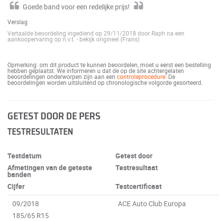
Goede band voor een redelijke prijs!
Verslag
Vertaalde beoordeling ingediend op 29/11/2018 door Raph na een
aankoopervaring op n.v.t.
-
bekijk origineel (Frans)
Opmerking: om dit product te kunnen beoordelen, moet u eerst een bestelling
hebben geplaatst. We informeren u dat de op de site achtergelaten
beoordelingen onderworpen zijn aan een
controleprocedure
. De
beoordelingen worden uitsluitend op chronologische volgorde gesorteerd.
GETEST DOOR DE PERS
TESTRESULTATEN
Testdatum
Getest door
Afmetingen van de geteste
Testresultaat
banden
Cijfer
Testcertificaat
09/2018
ACE Auto Club Europa
185/65 R15