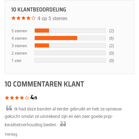
10 KLANTBEOORDELING
4 op 5 sterren
5 sterren
(2)
4 sterren
(6)
3 sterren
(2)
2 sterren
(0)
1 ster
(0)
10 COMMENTAREN KLANT
4
/5
Ik had deze banden al eerder gebruikt en heb ze opnieuw
gekocht omdat ze uitstekend zijn en een zeer goede prijs-
kwaliteitverhouding bieden.
Verslag