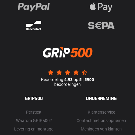
Beoordeling
4.93
op
5
|
5900
beoordelingen
GRIP500
ONDERNEMING
Perstest
Klantenservice
Waarom GRIP500?
Contact met ons opnemen
Levering en montage
Meningen van klanten