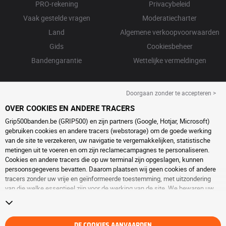
PRO-rekening
Privacybeleid
Vaak gestelde vragen
Moderatiecharter
Land
Algemene verkoopvoorwaarden
Gids
Cookiesbeheer
Bandengarantie
Wettelijke vermeldingen
Doorgaan zonder te accepteren >
OVER COOKIES EN ANDERE TRACERS
Grip500banden.be (GRIP500) en zijn partners (Google, Hotjar, Microsoft)
gebruiken cookies en andere tracers (webstorage) om de goede werking
van de site te verzekeren, uw navigatie te vergemakkelijken, statistische
metingen uit te voeren en om zijn reclamecampagnes te personaliseren.
Cookies en andere tracers die op uw terminal zijn opgeslagen, kunnen
persoonsgegevens bevatten. Daarom plaatsen wij geen cookies of andere
tracers zonder uw vrije en geïnformeerde toestemming, met uitzondering
van die welke essentieel zijn voor de werking van de site. We bewaren uw
keuze 6 maanden. U kunt uw toestemming op elk moment intrekken door
naar de pagina over
cookies en andere tracers
te gaan. U kunt ervoor kiezen
om verder te surfen zonder het deponeren van cookies of andere tracers te
DE COOKIES AANVAARDEN