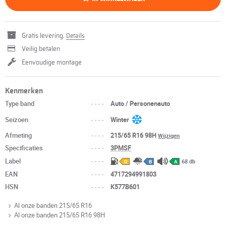
Gratis levering.
Details
Veilig betalen
Eenvoudige montage
Kenmerken
Type band
----
Auto / Personenauto
Seizoen
----
Winter
Afmeting
----
215/65 R16 98H
Wijzigen
Specificaties
----
3PMSF
Label
----
68 db
D
B
A
EAN
----
4717294991803
HSN
----
K577B601
Al onze banden 215/65 R16
Al onze banden 215/65 R16 98H