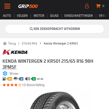
0
AUTO
VELGEN
MOTOR
QUAD
SNEEUWKETTINGEN
VRACH
EEN ZOEKOPDRACHT UITVOEREN
Terug
215/65 R16
Kenda Wintergen 2 KR501
KENDA WINTERGEN 2 KR501 215/65 R16 98H
3PMSF
Winter
68 db
D
B
A
10 Beoordeling