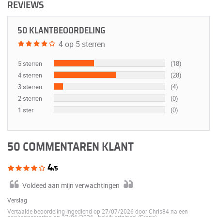
REVIEWS
50 KLANTBEOORDELING
4 op 5 sterren
5 sterren
(18)
4 sterren
(28)
3 sterren
(4)
2 sterren
(0)
1 ster
(0)
50 COMMENTAREN KLANT
4
/5
Voldeed aan mijn verwachtingen
Verslag
Vertaalde beoordeling ingediend op 27/07/2026 door Chris84 na een
aankoopervaring op 27/06/2026
-
bekijk origineel (Frans)