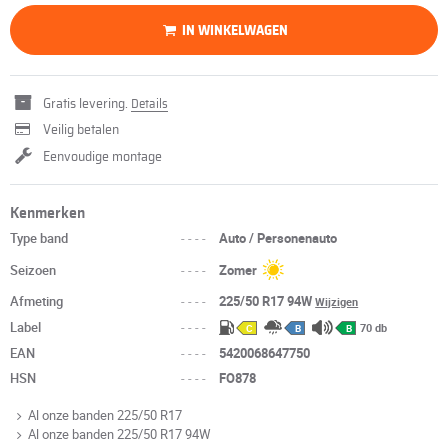
IN WINKELWAGEN
Gratis levering.
Details
Veilig betalen
Eenvoudige montage
Kenmerken
Type band
----
Auto / Personenauto
Seizoen
----
Zomer
Afmeting
----
225/50 R17 94W
Wijzigen
Label
----
70 db
C
B
B
EAN
----
5420068647750
HSN
----
FO878
Al onze banden 225/50 R17
Al onze banden 225/50 R17 94W