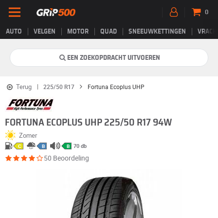
0
AUTO
VELGEN
MOTOR
QUAD
SNEEUWKETTINGEN
VRACH
EEN ZOEKOPDRACHT UITVOEREN
Terug
225/50 R17
Fortuna Ecoplus UHP
FORTUNA ECOPLUS UHP 225/50 R17 94W
Zomer
70 db
C
B
B
50 Beoordeling