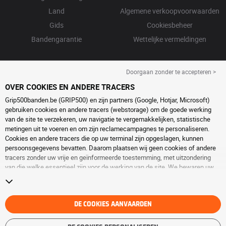
Land
Algemene verkoopvoorwaarden
Gids
Cookiesbeheer
Bandengarantie
Wettelijke vermeldingen
Doorgaan zonder te accepteren >
OVER COOKIES EN ANDERE TRACERS
Grip500banden.be (GRIP500) en zijn partners (Google, Hotjar, Microsoft)
gebruiken cookies en andere tracers (webstorage) om de goede werking
van de site te verzekeren, uw navigatie te vergemakkelijken, statistische
metingen uit te voeren en om zijn reclamecampagnes te personaliseren.
Cookies en andere tracers die op uw terminal zijn opgeslagen, kunnen
persoonsgegevens bevatten. Daarom plaatsen wij geen cookies of andere
tracers zonder uw vrije en geïnformeerde toestemming, met uitzondering
van die welke essentieel zijn voor de werking van de site. We bewaren uw
keuze 6 maanden. U kunt uw toestemming op elk moment intrekken door
naar de pagina over
cookies en andere tracers
te gaan. U kunt ervoor kiezen
om verder te surfen zonder het deponeren van cookies of andere tracers te
aanvaarden. Weigering verhindert de toegang tot diensten niet GRIP500.
DE COOKIES AANVAARDEN
Voor meer informatie,
bezoek de cookies en andere tracers
pagina.