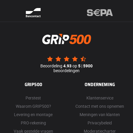
Beoordeling
4.93
op
5
|
5900
beoordelingen
GRIP500
ONDERNEMING
Perstest
Klantenservice
Waarom GRIP500?
Contact met ons opnemen
Levering en montage
Meningen van klanten
PRO-rekening
Privacybeleid
Vaak gestelde vragen
Moderatiecharter