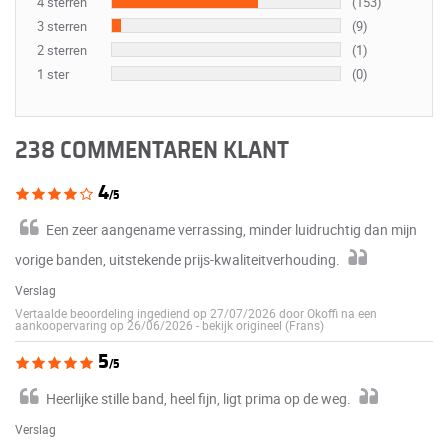
4 sterren
(153)
3 sterren
(9)
2 sterren
(1)
1 ster
(0)
238 COMMENTAREN KLANT
4
/5
Een zeer aangename verrassing, minder luidruchtig dan mijn
vorige banden, uitstekende prijs-kwaliteitverhouding.
Verslag
Vertaalde beoordeling ingediend op 27/07/2026 door Okoffi na een
aankoopervaring op 26/06/2026
-
bekijk origineel (Frans)
5
/5
Heerlijke stille band, heel fijn, ligt prima op de weg.
Verslag