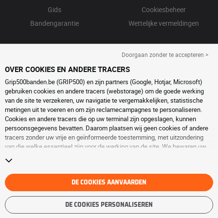
Gids
Cookiesbeheer
Bandengarantie
Wettelijke vermeldingen
Doorgaan zonder te accepteren >
OVER COOKIES EN ANDERE TRACERS
Grip500banden.be (GRIP500) en zijn partners (Google, Hotjar, Microsoft)
gebruiken cookies en andere tracers (webstorage) om de goede werking
van de site te verzekeren, uw navigatie te vergemakkelijken, statistische
metingen uit te voeren en om zijn reclamecampagnes te personaliseren.
Cookies en andere tracers die op uw terminal zijn opgeslagen, kunnen
persoonsgegevens bevatten. Daarom plaatsen wij geen cookies of andere
tracers zonder uw vrije en geïnformeerde toestemming, met uitzondering
van die welke essentieel zijn voor de werking van de site. We bewaren uw
keuze 6 maanden. U kunt uw toestemming op elk moment intrekken door
naar de pagina over
cookies en andere tracers
te gaan. U kunt ervoor kiezen
om verder te surfen zonder het deponeren van cookies of andere tracers te
aanvaarden. Weigering verhindert de toegang tot diensten niet GRIP500.
DE COOKIES AANVAARDEN
Voor meer informatie,
bezoek de cookies en andere tracers
pagina.
DE COOKIES PERSONALISEREN