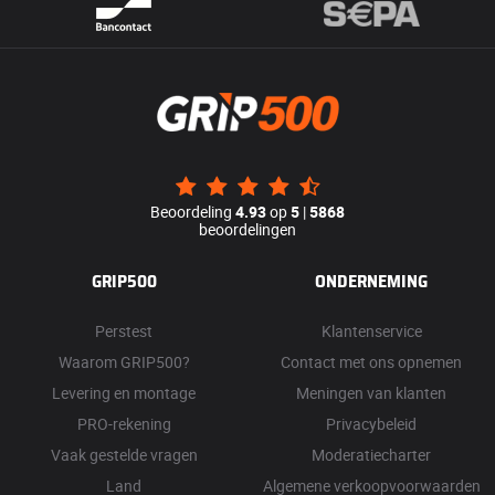
Beoordeling
4.93
op
5
|
5868
beoordelingen
GRIP500
ONDERNEMING
Perstest
Klantenservice
Waarom GRIP500?
Contact met ons opnemen
Levering en montage
Meningen van klanten
PRO-rekening
Privacybeleid
Vaak gestelde vragen
Moderatiecharter
Land
Algemene verkoopvoorwaarden