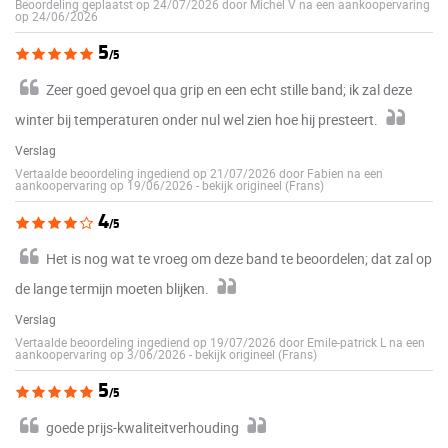
Beoordeling geplaatst op 24/07/2026 door Michel V na een aankoopervaring
op 24/06/2026
5
/5
Zeer goed gevoel qua grip en een echt stille band; ik zal deze
winter bij temperaturen onder nul wel zien hoe hij presteert.
Verslag
Vertaalde beoordeling ingediend op 21/07/2026 door Fabien na een
aankoopervaring op 19/06/2026
-
bekijk origineel (Frans)
4
/5
Het is nog wat te vroeg om deze band te beoordelen; dat zal op
de lange termijn moeten blijken.
Verslag
Vertaalde beoordeling ingediend op 19/07/2026 door Emile-patrick L na een
aankoopervaring op 3/06/2026
-
bekijk origineel (Frans)
5
/5
goede prijs-kwaliteitverhouding