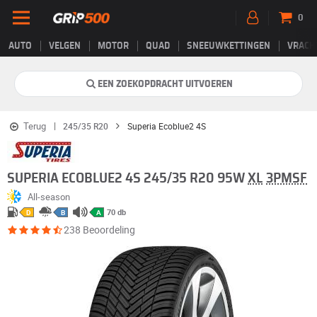
0
AUTO
VELGEN
MOTOR
QUAD
SNEEUWKETTINGEN
VRACH
EEN ZOEKOPDRACHT UITVOEREN
Terug
245/35 R20
Superia Ecoblue2 4S
SUPERIA ECOBLUE2 4S 245/35 R20 95W
XL
3PMSF
All-season
70 db
D
B
A
238 Beoordeling