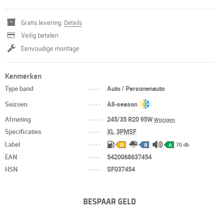
Gratis levering.
Details
Veilig betalen
Eenvoudige montage
Kenmerken
Type band
----
Auto / Personenauto
Seizoen
----
All-season
Afmeting
----
245/35 R20 95W
Wijzigen
Specificaties
----
XL
3PMSF
Label
----
70 db
D
B
A
EAN
----
5420068637454
HSN
----
SF037454
BESPAAR GELD