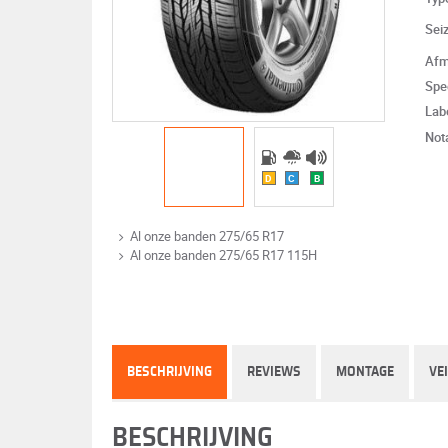
Sei
Afm
Spe
Lab
Not
D
C
B
Al onze banden 275/65 R17
Al onze banden 275/65 R17 115H
BESCHRIJVING
REVIEWS
MONTAGE
VE
BESCHRIJVING