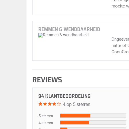
moeite w
REMMEN & WENDBAARHEID
Ongeëven
natte of
ContiCro
REVIEWS
94 KLANTBEOORDELING
4 op 5 sterren
5 sterren
4 sterren