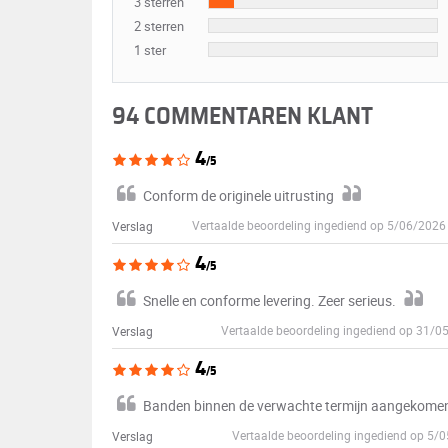
3 sterren
2 sterren
1 ster
94 COMMENTAREN KLANT
4
/5
Conform de originele uitrusting
Vertaalde beoordeling ingediend op 5/06/202
Verslag
4
/5
Snelle en conforme levering. Zeer serieus.
Vertaalde beoordeling ingediend op 31/
Verslag
4
/5
Banden binnen de verwachte termijn aangekomen,
Vertaalde beoordeling ingediend op 5/
Verslag