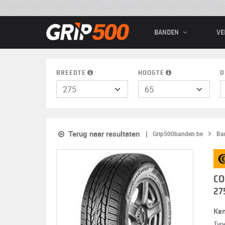
BANDEN
VE
BREEDTE
HOOGTE
D
Terug naar resultaten
Grip500banden.be
Ba
CO
27
Ke
Typ