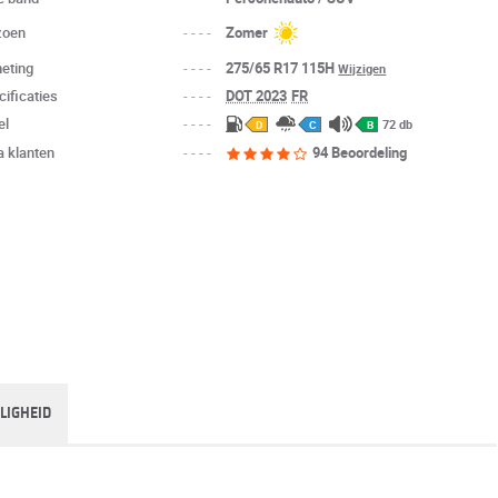
zoen
----
Zomer
eting
----
275/65 R17 115H
Wijzigen
cificaties
----
DOT 2023
FR
el
----
72 db
D
C
B
a klanten
----
94 Beoordeling
ILIGHEID