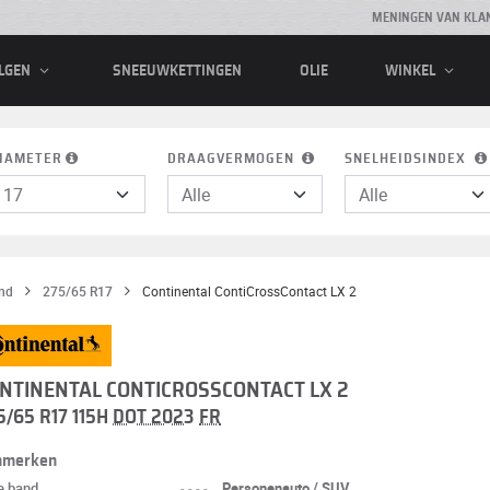
MENINGEN VAN KLA
SNEEUWKETTINGEN
OLIE
LGEN
WINKEL
IAMETER
DRAAGVERMOGEN
SNELHEIDSINDEX
nd
275/65 R17
Continental ContiCrossContact LX 2
NTINENTAL CONTICROSSCONTACT LX 2
5/65 R17 115H
DOT 2023
FR
nmerken
e band
----
Personenauto / SUV