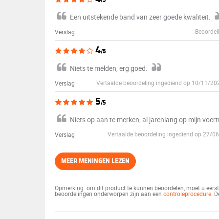
/5
Een uitstekende band van zeer goede kwaliteit.
Beoordel
Verslag
4
/5
Niets te melden, erg goed.
Vertaalde beoordeling ingediend op 10/11/2
Verslag
5
/5
Niets op aan te merken, al jarenlang op mijn voer
Vertaalde beoordeling ingediend op 27/
Verslag
MEER MENINGEN LEZEN
Opmerking: om dit product te kunnen beoordelen, moet u eerst 
beoordelingen onderworpen zijn aan een
controleprocedure
. 