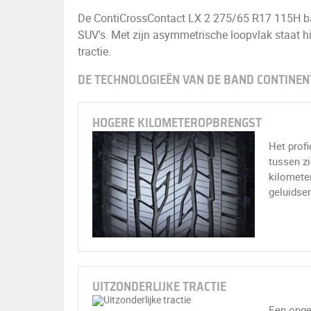
De ContiCrossContact LX 2 275/65 R17 115H ba
SUV's. Met zijn asymmetrische loopvlak staat hij
tractie.
DE TECHNOLOGIEËN VAN DE BAND CONTINEN
HOGERE KILOMETEROPBRENGST
Het profi
tussen zi
kilomete
geluidse
UITZONDERLIJKE TRACTIE
Een ongeë