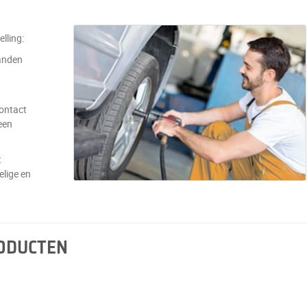
lling:
anden
contact
een
t
elige en
RODUCTEN