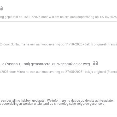
ing geplaatst op 15/11/2025 door William na een aankoopervaring op 15/10/2025
025 door Guillaume na een aankoopervaring op 11/10/2025
-
bekijk origineel (Frans)
tuig (Nissan X-Trail) gemonteerd. 80 % gebruik op de weg.
06/2025 door Micka na een aankoopervaring op 27/05/2025
-
bekijk origineel (Frans)
een bestelling hebben geplaatst. We informeren u dat de op de site achtergelaten
De beoordelingen worden uitsluitend op chronologische volgorde gesorteerd.