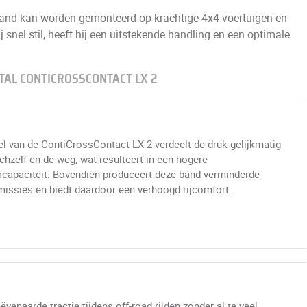
nd kan worden gemonteerd op krachtige 4x4-voertuigen en
 snel stil, heeft hij een uitstekende handling en een optimale
TAL CONTICROSSCONTACT LX 2
el van de ContiCrossContact LX 2 verdeelt de druk gelijkmatig
chzelf en de weg, wat resulteert in een hogere
rcapaciteit. Bovendien produceert deze band verminderde
missies en biedt daardoor een verhoogd rijcomfort.
venaarde tractie tijdens off-road rijden zonder al te veel