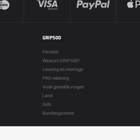
GRIP500
Perstest
Waarom GRIP500?
Levering en montage
PRO-rekening
Vaak gestelde vragen
Land
Gids
Bandengarantie