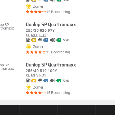
Zomer
15 Beoordeling
Dunlop SP Quattromaxx
255/35 R20 97Y
XL
MFS
RO1
72 db
D
B
B
Zomer
15 Beoordeling
Dunlop SP Quattromaxx
255/40 R19 100Y
XL
MFS
RO1
73 db
D
B
B
Zomer
15 Beoordeling