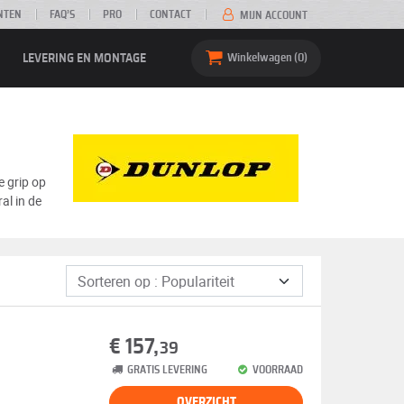
NTEN
FAQ’S
PRO
CONTACT
MIJN ACCOUNT
LEVERING EN MONTAGE
Winkelwagen
0
e grip op
al in de
€ 157,
39
GRATIS LEVERING
VOORRAAD
OVERZICHT