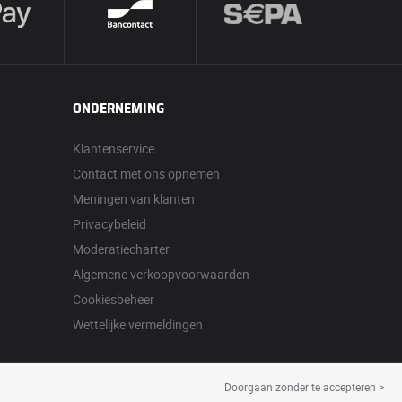
ONDERNEMING
Klantenservice
Contact met ons opnemen
Meningen van klanten
Privacybeleid
Moderatiecharter
Algemene verkoopvoorwaarden
Cookiesbeheer
Wettelijke vermeldingen
Doorgaan zonder te accepteren >