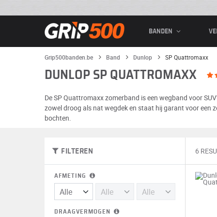
BANDEN
VE
Grip500banden.be
Band
Dunlop
SP Quattromaxx
DUNLOP SP QUATTROMAXX
De SP Quattromaxx zomerband is een wegband voor SUV's. M
zowel droog als nat wegdek en staat hij garant voor een ze
bochten.
6 RES
FILTEREN
AFMETING
DRAAGVERMOGEN