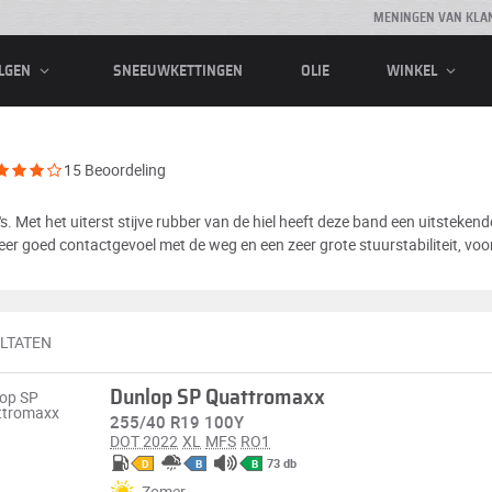
MENINGEN VAN KLA
SNEEUWKETTINGEN
OLIE
LGEN
WINKEL
15 Beoordeling
et het uiterst stijve rubber van de hiel heeft deze band een uitstekend
er goed contactgevoel met de weg en een zeer grote stuurstabiliteit, voor
ULTATEN
Dunlop SP Quattromaxx
255/40 R19 100Y
DOT 2022
XL
MFS
RO1
73 db
D
B
B
Zomer