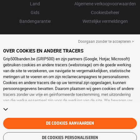
Land
Algemene verkoopvoorwaarden
Gids
Cookiesbeheer
Bandengarantie
Wettelijke vermeldingen
Doorgaan zonder te accepteren >
OVER COOKIES EN ANDERE TRACERS
Grip500banden.be (GRIP500) en zijn partners (Google, Hotjar, Microsoft)
gebruiken cookies en andere tracers (webstorage) om de goede werking
van de site te verzekeren, uw navigatie te vergemakkelijken, statistische
metingen uit te voeren en om zijn reclamecampagnes te personaliseren.
Cookies en andere tracers die op uw terminal zijn opgeslagen, kunnen
persoonsgegevens bevatten. Daarom plaatsen wij geen cookies of andere
tracers zonder uw vrije en geïnformeerde toestemming, met uitzondering
van die welke essentieel zijn voor de werking van de site. We bewaren uw
keuze 6 maanden. U kunt uw toestemming op elk moment intrekken door
naar de pagina over
cookies en andere tracers
te gaan. U kunt ervoor kiezen
om verder te surfen zonder het deponeren van cookies of andere tracers te
aanvaarden. Weigering verhindert de toegang tot diensten niet GRIP500.
DE COOKIES AANVAARDEN
Voor meer informatie,
bezoek de cookies en andere tracers
pagina.
DE COOKIES PERSONALISEREN