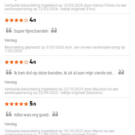
Vertaalde beoordeling ingediend op 15/03/2026 door Hannu Piilola na een
aankoopervaring op 12/02/2026
-
bekijk origineel (Fins)
4
/5
Super fijne banden
Verslag
Beoordeling geplaatst op 3/03/2026 door Jan na een aankoopervaring op
1/02/2026
4
/5
Ik ben dol op deze banden, ik zit al aan mijn vierde set...
Verslag
Vertaalde beoordeling ingediend op 22/10/2025 door Maurizio na een
aankoopervaring op 22/09/2025
-
bekijk origineel (Italiaans)
5
/5
Alles was erg goed.
Verslag
Vertaalde beoordeling ingediend op 19/10/2025 door Manni na een
aankoopervaring op 17/09/2025
-
bekijk origineel (Duits)