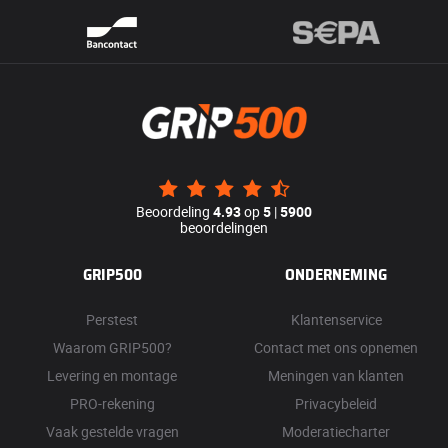
Beoordeling
4.93
op
5
|
5900
beoordelingen
GRIP500
ONDERNEMING
Perstest
Klantenservice
Waarom GRIP500?
Contact met ons opnemen
Levering en montage
Meningen van klanten
PRO-rekening
Privacybeleid
Vaak gestelde vragen
Moderatiecharter