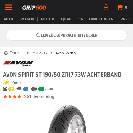
0
AUTO
VELGEN
MOTOR
QUAD
SNEEUWKETTINGEN
VRACH
EEN ZOEKOPDRACHT UITVOEREN
Terug
190/50 ZR17
Avon Spirit ST
AVON SPIRIT ST 190/50 ZR17 73W
ACHTERBAND
Zomer
70 db
C
B
B
61 Beoordeling