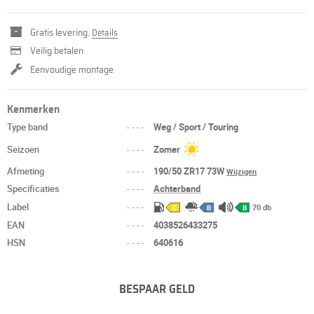
Gratis levering.
Details
Veilig betalen
Eenvoudige montage
Kenmerken
Type band
----
Weg / Sport / Touring
Seizoen
----
Zomer
Afmeting
----
190/50 ZR17 73W
Wijzigen
Specificaties
----
Achterband
Label
----
70 db
C
B
B
EAN
----
4038526433275
HSN
----
640616
BESPAAR GELD