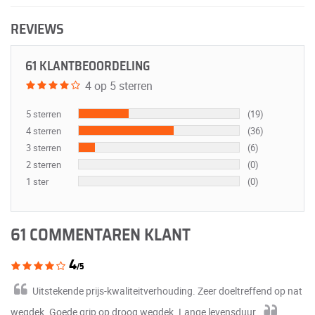
REVIEWS
61 KLANTBEOORDELING
4 op 5 sterren
5 sterren
(19)
4 sterren
(36)
3 sterren
(6)
2 sterren
(0)
1 ster
(0)
61 COMMENTAREN KLANT
4
/5
Uitstekende prijs-kwaliteitverhouding. Zeer doeltreffend op nat
wegdek. Goede grip op droog wegdek. Lange levensduur.