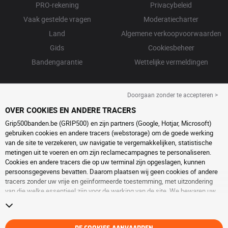
PRO-rekening
Privacybeleid
Vaak gestelde vragen
Moderatiecharter
Land
Algemene verkoopvoorwaarden
Gids
Cookiesbeheer
Bandengarantie
Wettelijke vermeldingen
Doorgaan zonder te accepteren >
OVER COOKIES EN ANDERE TRACERS
Grip500banden.be (GRIP500) en zijn partners (Google, Hotjar, Microsoft)
gebruiken cookies en andere tracers (webstorage) om de goede werking
van de site te verzekeren, uw navigatie te vergemakkelijken, statistische
metingen uit te voeren en om zijn reclamecampagnes te personaliseren.
Cookies en andere tracers die op uw terminal zijn opgeslagen, kunnen
persoonsgegevens bevatten. Daarom plaatsen wij geen cookies of andere
tracers zonder uw vrije en geïnformeerde toestemming, met uitzondering
van die welke essentieel zijn voor de werking van de site. We bewaren uw
keuze 6 maanden. U kunt uw toestemming op elk moment intrekken door
naar de pagina over
cookies en andere tracers
te gaan. U kunt ervoor kiezen
om verder te surfen zonder het deponeren van cookies of andere tracers te