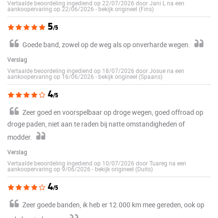
Vertaalde beoordeling ingediend op 22/07/2026 door Jani L na een
aankoopervaring op 22/06/2026
-
bekijk origineel (Fins)
5
/5
Goede band, zowel op de weg als op onverharde wegen.
Verslag
Vertaalde beoordeling ingediend op 18/07/2026 door Josue na een
aankoopervaring op 16/06/2026
-
bekijk origineel (Spaans)
4
/5
Zeer goed en voorspelbaar op droge wegen, goed offroad op
droge paden, niet aan te raden bij natte omstandigheden of
modder.
Verslag
Vertaalde beoordeling ingediend op 10/07/2026 door Tuareg na een
aankoopervaring op 9/06/2026
-
bekijk origineel (Duits)
4
/5
Zeer goede banden, ik heb er 12.000 km mee gereden, ook op