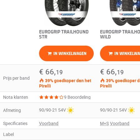
EUROGRIP TRAILHOUND
EUROGRIP TRAILH
STR
WILD
IN WINKELWAGEN
IN WINKELW
€ 66,
€ 66,
19
19
Prijs per band
39% goedkoper dan het
39% goedkoper d
Pirelli
Pirelli
Nota klanten
9 Beoordeling
90/90-21 54V
90/90-21 54V
Afmeting
Specificaties
Voorband
M+S
Voorband
Label