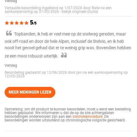
Verslag
Vertaalde beoordeling ingediend op 1/07/2026 door Ralle na een
aankoopervaring op 31/05/2026
-
bekijk origineel (Duits)
5
/5
Topbanden, ik heb er veel mee op de snelweg gereden, maar
ook off-road en door de hele Alpen, inclusief de Stelvio, en ik heb
nooit het gevoel gehad dat er te weinig grip was. Bovendien hebben
ze een mooi robuust uiterlijk.
Verslag
Beoordeling geplaatst op 12/06/2026 door jan na een aankoopervaring op
12/05/2026
MEER MENINGEN LEZEN
Opmerking: om dit product te kunnen beoordelen, moet u eerst een bestelling
hebben geplaatst. We informeren u dat de op de site achtergelaten
beoordelingen onderworpen zijn aan een
controleprocedure
. De
beoordelingen worden uitsluitend op chronologische volgorde gesorteerd.