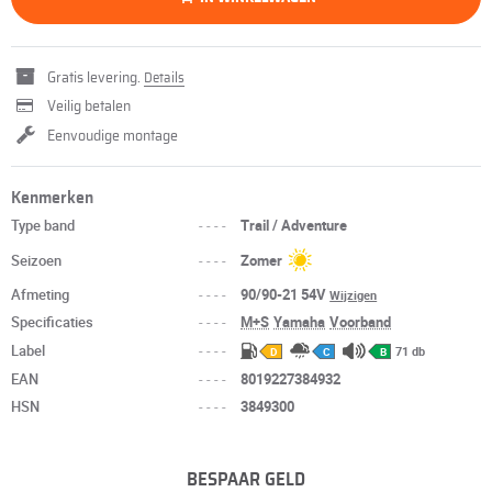
Gratis levering.
Details
Veilig betalen
Eenvoudige montage
Kenmerken
Type band
----
Trail / Adventure
Seizoen
----
Zomer
Afmeting
----
90/90-21 54V
Wijzigen
Specificaties
----
M+S
Yamaha
Voorband
Label
----
71 db
D
C
B
EAN
----
8019227384932
HSN
----
3849300
BESPAAR GELD