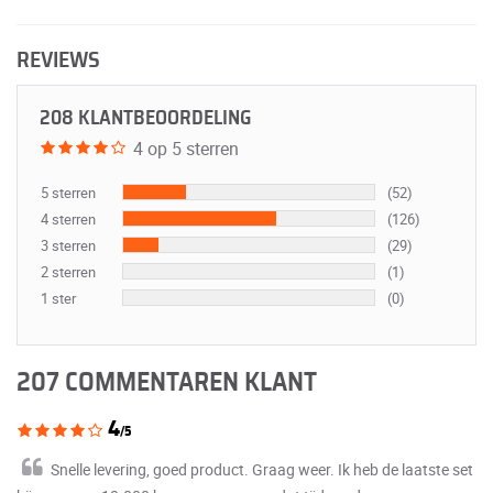
REVIEWS
208 KLANTBEOORDELING
4 op 5 sterren
5 sterren
(52)
4 sterren
(126)
3 sterren
(29)
2 sterren
(1)
1 ster
(0)
207 COMMENTAREN KLANT
4
/5
Snelle levering, goed product. Graag weer. Ik heb de laatste set