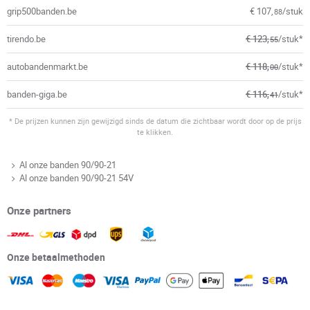
grip500banden.be
€ 107,
/stuk
88
tirendo.be
€ 123,
/stuk*
55
autobandenmarkt.be
€ 118,
/stuk*
00
banden-giga.be
€ 116,
/stuk*
41
* De prijzen kunnen zijn gewijzigd sinds de datum die zichtbaar wordt door op de prijs
te klikken.
Al onze banden 90/90-21
Al onze banden 90/90-21 54V
Onze partners
Onze betaalmethoden