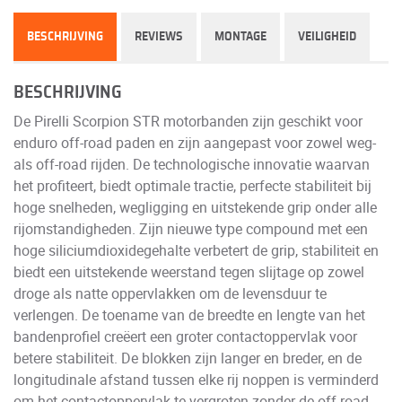
BESCHRIJVING
REVIEWS
MONTAGE
VEILIGHEID
BESCHRIJVING
De Pirelli Scorpion STR motorbanden zijn geschikt voor
enduro off-road paden en zijn aangepast voor zowel weg-
als off-road rijden. De technologische innovatie waarvan
het profiteert, biedt optimale tractie, perfecte stabiliteit bij
hoge snelheden, wegligging en uitstekende grip onder alle
rijomstandigheden. Zijn nieuwe type compound met een
hoge siliciumdioxidegehalte verbetert de grip, stabiliteit en
biedt een uitstekende weerstand tegen slijtage op zowel
droge als natte oppervlakken om de levensduur te
verlengen. De toename van de breedte en lengte van het
bandenprofiel creëert een groter contactoppervlak voor
betere stabiliteit. De blokken zijn langer en breder, en de
longitudinale afstand tussen elke rij noppen is verminderd
om het contactoppervlak te vergroten zonder de off-road