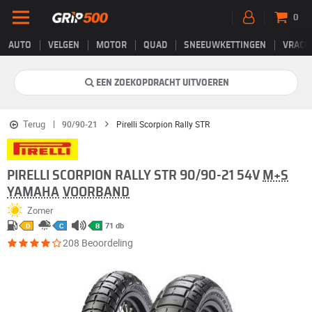
0
AUTO
VELGEN
MOTOR
QUAD
SNEEUWKETTINGEN
VRACH
EEN ZOEKOPDRACHT UITVOEREN
Terug
90/90-21
Pirelli Scorpion Rally STR
PIRELLI SCORPION RALLY STR 90/90-21 54V
M+S
YAMAHA
VOORBAND
Zomer
71 db
D
C
B
208 Beoordeling