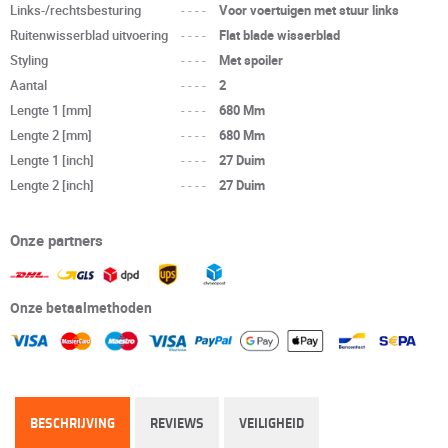
Links-/rechtsbesturing
----
Voor voertuigen met stuur links
Ruitenwisserblad uitvoering
----
Flat blade wisserblad
Styling
----
Met spoiler
Aantal
----
2
Lengte 1 [mm]
----
680 Mm
Lengte 2 [mm]
----
680 Mm
Lengte 1 [inch]
----
27 Duim
Lengte 2 [inch]
----
27 Duim
Onze partners
Onze betaalmethoden
BESCHRIJVING
REVIEWS
VEILIGHEID