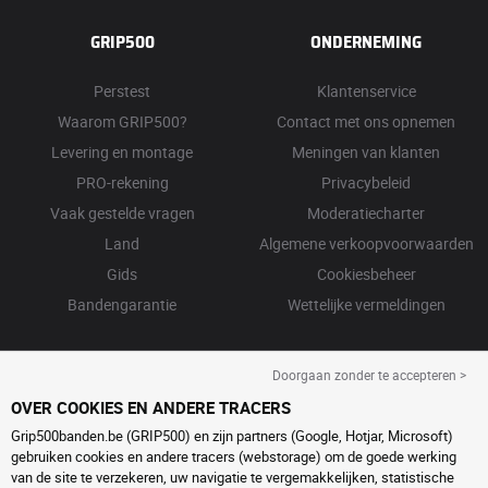
GRIP500
ONDERNEMING
Perstest
Klantenservice
Waarom GRIP500?
Contact met ons opnemen
Levering en montage
Meningen van klanten
PRO-rekening
Privacybeleid
Vaak gestelde vragen
Moderatiecharter
Land
Algemene verkoopvoorwaarden
Gids
Cookiesbeheer
Bandengarantie
Wettelijke vermeldingen
Doorgaan zonder te accepteren >
OVER COOKIES EN ANDERE TRACERS
Grip500banden.be (GRIP500) en zijn partners (Google, Hotjar, Microsoft)
gebruiken cookies en andere tracers (webstorage) om de goede werking
van de site te verzekeren, uw navigatie te vergemakkelijken, statistische