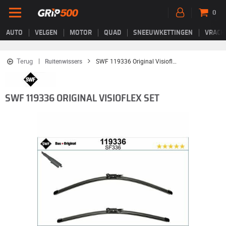
0
AUTO
VELGEN
MOTOR
QUAD
SNEEUWKETTINGEN
VRACH
Terug
Ruitenwissers
SWF 119336 Original Visioflex Set
SWF 119336 ORIGINAL VISIOFLEX SET