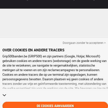
Doorgaan zonder te accepteren >
OVER COOKIES EN ANDERE TRACERS
Grip500banden.be (GRIP500) en zijn partners (Google, Hotjar, Microsoft)
gebruiken cookies en andere tracers (webstorage) om de goede werking van
de site te verzekeren, uw navigatie te vergemakkelijken, statistische
metingen uit te voeren en om zijn reclamecampagnes te personaliseren.
Cookies en andere tracers die op uw terminal zijn opgeslagen, kunnen
persoonsgegevens bevatten. Daarom plaatsen wij geen cookies of andere
tracers zonder uw vrije en geïnformeerde toestemming, met uitzondering van
die welke essentieel zijn voor de werking van de site. We bewaren uw keuze 6
maanden. U kunt uw toestemming op elk moment intrekken door naar de
pagina over
cookies en andere tracers
te gaan. U kunt ervoor kiezen om
verder te surfen zonder het deponeren van cookies of andere tracers te
aanvaarden. Weigering verhindert de toegang tot diensten niet GRIP500. Voor
DE COOKIES AANVAARDEN