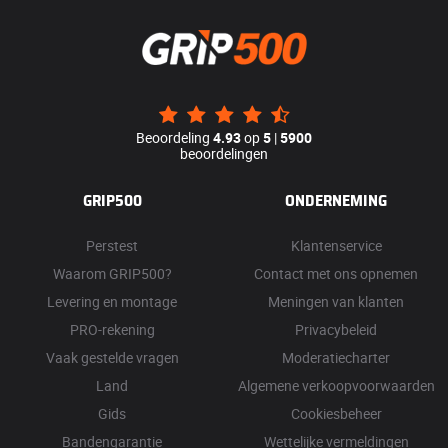
Beoordeling
4.93
op
5
|
5900
beoordelingen
GRIP500
ONDERNEMING
Perstest
Klantenservice
Waarom GRIP500?
Contact met ons opnemen
Levering en montage
Meningen van klanten
PRO-rekening
Privacybeleid
Vaak gestelde vragen
Moderatiecharter
Land
Algemene verkoopvoorwaarden
Gids
Cookiesbeheer
Bandengarantie
Wettelijke vermeldingen