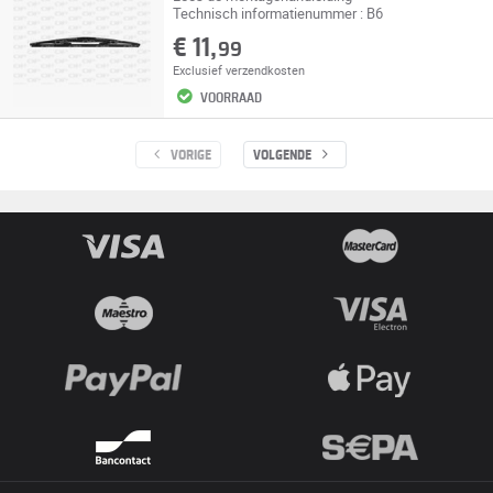
Technisch informatienummer : B6
€ 11,
99
Exclusief
verzendkosten
VOORRAAD
VORIGE
VOLGENDE