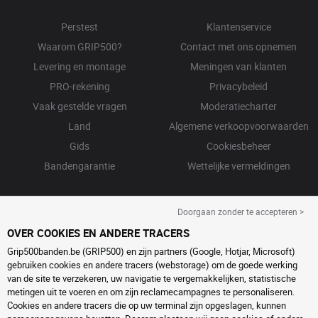
Perstest
Klantenservice
Waarom GRIP500?
Contact met ons opnemen
Levering en montage
Meningen van klanten
PRO-rekening
Privacybeleid
Vaak gestelde vragen
Moderatiecharter
Land
Algemene verkoopvoorwaarden
Gids
Cookiesbeheer
Bandengarantie
Wettelijke vermeldingen
Doorgaan zonder te accepteren >
OVER COOKIES EN ANDERE TRACERS
Grip500banden.be (GRIP500) en zijn partners (Google, Hotjar, Microsoft)
gebruiken cookies en andere tracers (webstorage) om de goede werking
van de site te verzekeren, uw navigatie te vergemakkelijken, statistische
metingen uit te voeren en om zijn reclamecampagnes te personaliseren.
Cookies en andere tracers die op uw terminal zijn opgeslagen, kunnen