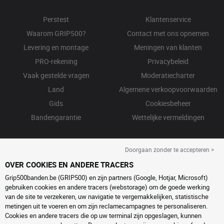
Perstest
Klantenservice
Waarom GRIP500?
Contact met ons opnemen
Levering en montage
Meningen van klanten
PRO-rekening
Privacybeleid
Vaak gestelde vragen
Moderatiecharter
Land
Algemene verkoopvoorwaarden
Gids
Cookiesbeheer
Bandengarantie
Wettelijke vermeldingen
Doorgaan zonder te accepteren >
OVER COOKIES EN ANDERE TRACERS
Grip500banden.be (GRIP500) en zijn partners (Google, Hotjar, Microsoft)
gebruiken cookies en andere tracers (webstorage) om de goede werking
van de site te verzekeren, uw navigatie te vergemakkelijken, statistische
metingen uit te voeren en om zijn reclamecampagnes te personaliseren.
Cookies en andere tracers die op uw terminal zijn opgeslagen, kunnen