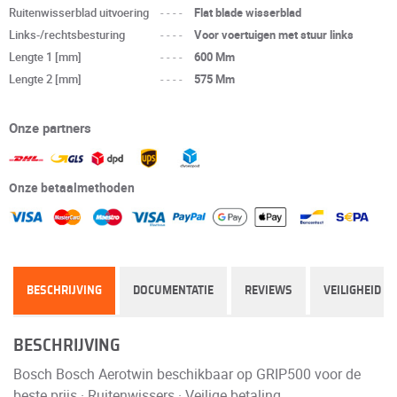
Ruitenwisserblad uitvoering
----
Flat blade wisserblad
Links-/rechtsbesturing
----
Voor voertuigen met stuur links
Lengte 1 [mm]
----
600 Mm
Lengte 2 [mm]
----
575 Mm
Onze partners
Onze betaalmethoden
BESCHRIJVING
DOCUMENTATIE
REVIEWS
VEILIGHEID
BESCHRIJVING
Bosch Bosch Aerotwin beschikbaar op GRIP500 voor de
beste prijs · Ruitenwissers · Veilige betaling.