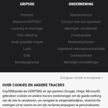
GRIP500
ONDERNEMING
Perstest
Klantenservice
Waarom GRIP500?
Contact met ons opnemen
Levering en montage
Meningen van klanten
PRO-rekening
Privacybeleid
Vaak gestelde vragen
Moderatiecharter
Land
Algemene verkoopvoorwaarden
Gids
Cookiesbeheer
Bandengarantie
Wettelijke vermeldingen
Doorgaan zonder te accepteren >
OVER COOKIES EN ANDERE TRACERS
Grip500banden.be (GRIP500) en zijn partners (Google, Hotjar, Microsoft)
gebruiken cookies en andere tracers (webstorage) om de goede werking
van de site te verzekeren, uw navigatie te vergemakkelijken, statistische
metingen uit te voeren en om zijn reclamecampagnes te personaliseren.