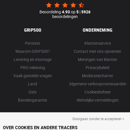
Beoordeling
4.93
op
5
|
5926
beoordelingen
GRIP500
ONDERNEMING
Perstest
Klantenservice
Waarom GRIP500?
Contact met ons opnemen
Levering en montage
Meningen van klanten
PRO-rekening
Privacybeleid
Vaak gestelde vragen
Moderatiecharter
Land
Algemene verkoopvoorwaarden
Gids
Cookiesbeheer
Bandengarantie
Wettelijke vermeldingen
Doorgaan zonder te accepteren >
OVER COOKIES EN ANDERE TRACERS