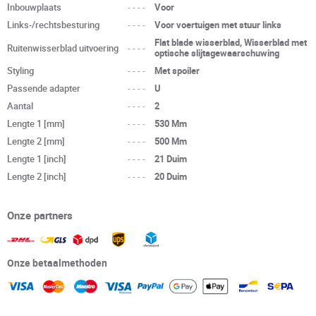
Inbouwplaats
----
Voor
Links-/rechtsbesturing
----
Voor voertuigen met stuur links
Flat blade wisserblad, Wisserblad met
Ruitenwisserblad uitvoering
----
optische slijtagewaarschuwing
Styling
----
Met spoiler
Passende adapter
----
U
Aantal
----
2
Lengte 1 [mm]
----
530 Mm
Lengte 2 [mm]
----
500 Mm
Lengte 1 [inch]
----
21 Duim
Lengte 2 [inch]
----
20 Duim
Onze partners
Onze betaalmethoden