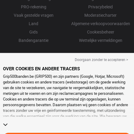
PRO-rekening
Privacybeleid
Vaak gestelde vragen
Moderatiecharter
Land
Algemene verkoopvoorwaarden
Gids
Cookiesbeheer
Bandengarantie
Wettelijke vermeldingen
Doorgaan zonder te accepteren >
OVER COOKIES EN ANDERE TRACERS
Grip500banden.be (GRIP500) en zijn partners (Google, Hotjar, Microsoft)
gebruiken cookies en andere tracers (webstorage) om de goede werking
van de site te verzekeren, uw navigatie te vergemakkelijken, statistische
metingen uit te voeren en om zijn reclamecampagnes te personaliseren.
Cookies en andere tracers die op uw terminal zijn opgeslagen, kunnen
persoonsgegevens bevatten. Daarom plaatsen wij geen cookies of andere
tracers zonder uw vrije en geïnformeerde toestemming, met uitzondering
van die welke essentieel zijn voor de werking van de site. We bewaren uw
keuze 6 maanden. U kunt uw toestemming op elk moment intrekken door
naar de pagina over
cookies en andere tracers
te gaan. U kunt ervoor kiezen
om verder te surfen zonder het deponeren van cookies of andere tracers te