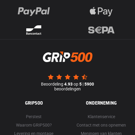
Beoordeling
4.93
op
5
|
5900
beoordelingen
GRIP500
ONDERNEMING
Perstest
Klantenservice
Waarom GRIP500?
Contact met ons opnemen
Levering en montage
Meningen van klanten