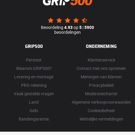
Beoordeling
4.93
op
5
|
5900
beoordelingen
GRIP500
ONDERNEMING
Perstest
Klantenservice
Waarom GRIP500?
Contact met ons opnemen
Levering en montage
Meningen van klanten
PRO-rekening
Privacybeleid
Vaak gestelde vragen
Moderatiecharter
Land
Algemene verkoopvoorwaarden
Gids
Cookiesbeheer
Bandengarantie
Wettelijke vermeldingen