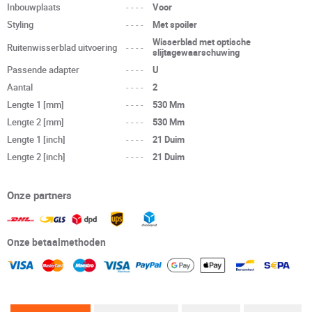
Inbouwplaats
----
Voor
Styling
----
Met spoiler
Wisserblad met optische
Ruitenwisserblad uitvoering
----
slijtagewaarschuwing
Passende adapter
----
U
Aantal
----
2
Lengte 1 [mm]
----
530 Mm
Lengte 2 [mm]
----
530 Mm
Lengte 1 [inch]
----
21 Duim
Lengte 2 [inch]
----
21 Duim
Onze partners
Onze betaalmethoden