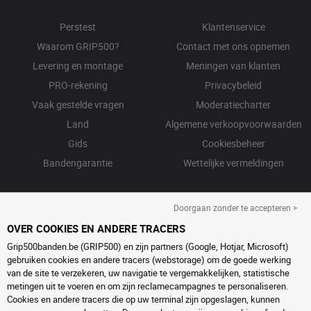
Perstest
Klantenservice
Waarom GRIP500?
Contact met ons opnemen
Levering en montage
Meningen van klanten
PRO-rekening
Privacybeleid
Vaak gestelde vragen
Moderatiecharter
Land
Algemene verkoopvoorwaarden
Gids
Cookiesbeheer
Bandengarantie
Wettelijke vermeldingen
Doorgaan zonder te accepteren >
OVER COOKIES EN ANDERE TRACERS
Grip500banden.be (GRIP500) en zijn partners (Google, Hotjar, Microsoft)
gebruiken cookies en andere tracers (webstorage) om de goede werking
van de site te verzekeren, uw navigatie te vergemakkelijken, statistische
metingen uit te voeren en om zijn reclamecampagnes te personaliseren.
Cookies en andere tracers die op uw terminal zijn opgeslagen, kunnen