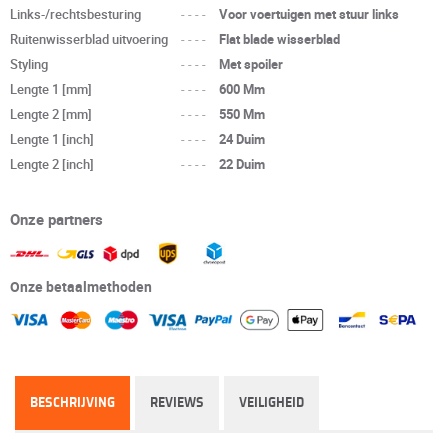
Links-/rechtsbesturing
----
Voor voertuigen met stuur links
Ruitenwisserblad uitvoering
----
Flat blade wisserblad
Styling
----
Met spoiler
Lengte 1 [mm]
----
600 Mm
Lengte 2 [mm]
----
550 Mm
Lengte 1 [inch]
----
24 Duim
Lengte 2 [inch]
----
22 Duim
Onze partners
Onze betaalmethoden
BESCHRIJVING
REVIEWS
VEILIGHEID