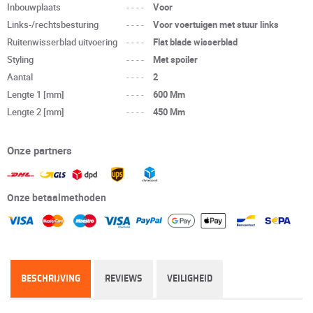
Inbouwplaats
----
Voor
Links-/rechtsbesturing
----
Voor voertuigen met stuur links
Ruitenwisserblad uitvoering
----
Flat blade wisserblad
Styling
----
Met spoiler
Aantal
----
2
Lengte 1 [mm]
----
600 Mm
Lengte 2 [mm]
----
450 Mm
Onze partners
Onze betaalmethoden
BESCHRIJVING
REVIEWS
VEILIGHEID