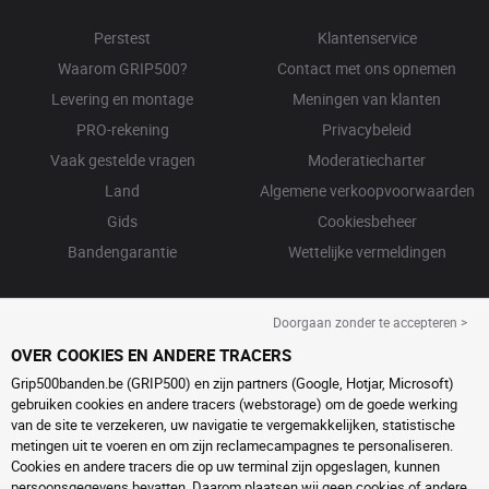
Perstest
Klantenservice
Waarom GRIP500?
Contact met ons opnemen
Levering en montage
Meningen van klanten
PRO-rekening
Privacybeleid
Vaak gestelde vragen
Moderatiecharter
Land
Algemene verkoopvoorwaarden
Gids
Cookiesbeheer
Bandengarantie
Wettelijke vermeldingen
Doorgaan zonder te accepteren >
OVER COOKIES EN ANDERE TRACERS
Grip500banden.be (GRIP500) en zijn partners (Google, Hotjar, Microsoft)
gebruiken cookies en andere tracers (webstorage) om de goede werking
van de site te verzekeren, uw navigatie te vergemakkelijken, statistische
metingen uit te voeren en om zijn reclamecampagnes te personaliseren.
Cookies en andere tracers die op uw terminal zijn opgeslagen, kunnen
persoonsgegevens bevatten. Daarom plaatsen wij geen cookies of andere