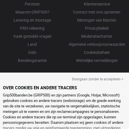
Perstest
Klantenservice
Waarom GRIP500?
Contact met ons opnemen
Levering en montage
Meningen van klanten
PRO-rekening
Privacybeleid
Vaak gestelde vragen
Moderatiecharter
Land
Algemene verkoopvoorwaarden
Gids
Cookiesbeheer
Bandengarantie
Wettelijke vermeldingen
Doorgaan zonder te accepteren >
OVER COOKIES EN ANDERE TRACERS
Grip500banden.be (GRIP500) en zijn partners (Google, Hotjar, Microsoft)
gebruiken cookies en andere tracers (webstorage) om de goede werking
van de site te verzekeren, uw navigatie te vergemakkelijken, statistische
metingen uit te voeren en om zijn reclamecampagnes te personaliseren.
Cookies en andere tracers die op uw terminal zijn opgeslagen, kunnen
persoonsgegevens bevatten. Daarom plaatsen wij geen cookies of andere
tracers zonder uw vrije en geïnformeerde toestemming, met uitzondering