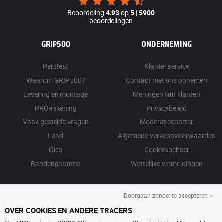
Beoordeling
4.93
op
5
|
5900
beoordelingen
GRIP500
ONDERNEMING
Perstest
Klantenservice
Waarom GRIP500?
Contact met ons opnemen
Levering en montage
Meningen van klanten
PRO-rekening
Privacybeleid
Vaak gestelde vragen
Moderatiecharter
Land
Algemene verkoopvoorwaarden
Gids
Cookiesbeheer
Bandengarantie
Wettelijke vermeldingen
Doorgaan zonder te accepteren >
OVER COOKIES EN ANDERE TRACERS