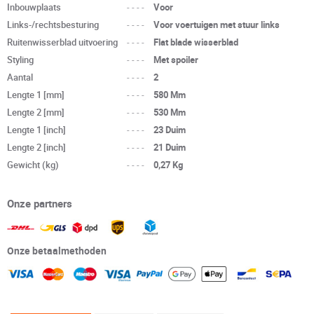
Inbouwplaats
----
Voor
Links-/rechtsbesturing
----
Voor voertuigen met stuur links
Ruitenwisserblad uitvoering
----
Flat blade wisserblad
Styling
----
Met spoiler
Aantal
----
2
Lengte 1 [mm]
----
580 Mm
Lengte 2 [mm]
----
530 Mm
Lengte 1 [inch]
----
23 Duim
Lengte 2 [inch]
----
21 Duim
Gewicht (kg)
----
0,27 Kg
Onze partners
Onze betaalmethoden