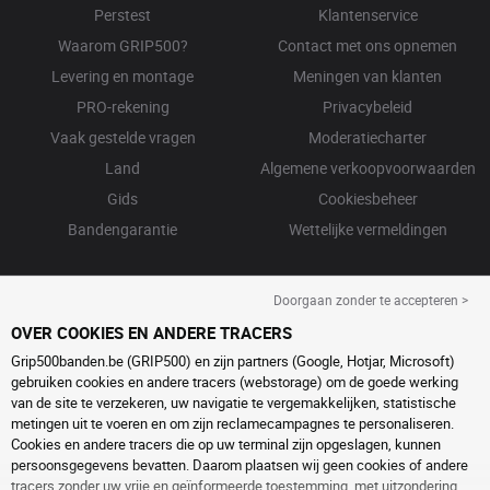
Perstest
Klantenservice
Waarom GRIP500?
Contact met ons opnemen
Levering en montage
Meningen van klanten
PRO-rekening
Privacybeleid
Vaak gestelde vragen
Moderatiecharter
Land
Algemene verkoopvoorwaarden
Gids
Cookiesbeheer
Bandengarantie
Wettelijke vermeldingen
Doorgaan zonder te accepteren >
OVER COOKIES EN ANDERE TRACERS
Grip500banden.be (GRIP500) en zijn partners (Google, Hotjar, Microsoft)
gebruiken cookies en andere tracers (webstorage) om de goede werking
van de site te verzekeren, uw navigatie te vergemakkelijken, statistische
metingen uit te voeren en om zijn reclamecampagnes te personaliseren.
Cookies en andere tracers die op uw terminal zijn opgeslagen, kunnen
persoonsgegevens bevatten. Daarom plaatsen wij geen cookies of andere
tracers zonder uw vrije en geïnformeerde toestemming, met uitzondering