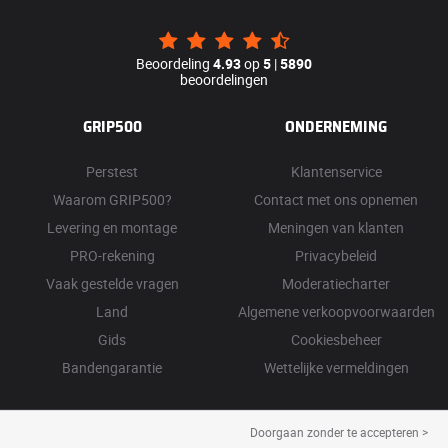
Beoordeling
4.93
op
5
|
5890
beoordelingen
GRIP500
ONDERNEMING
Perstest
Klantenservice
Waarom GRIP500?
Contact met ons opnemen
Levering en montage
Meningen van klanten
PRO-rekening
Privacybeleid
Vaak gestelde vragen
Moderatiecharter
Land
Algemene verkoopvoorwaarden
Gids
Cookiesbeheer
Bandengarantie
Wettelijke vermeldingen
Doorgaan zonder te accepteren >