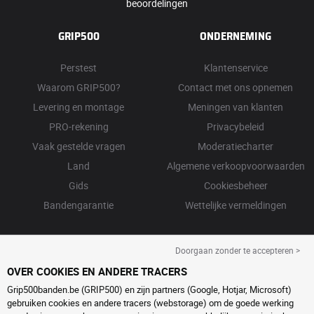
beoordelingen
GRIP500
ONDERNEMING
Perstest
Klantenservice
Waarom GRIP500?
Contact met ons opnemen
Levering en montage
Meningen van klanten
PRO-rekening
Privacybeleid
Vaak gestelde vragen
Moderatiecharter
Land
Algemene verkoopvoorwaarden
Gids
Cookiesbeheer
Bandengarantie
Wettelijke vermeldingen
Doorgaan zonder te accepteren >
OVER COOKIES EN ANDERE TRACERS
Grip500banden.be (GRIP500) en zijn partners (Google, Hotjar, Microsoft)
gebruiken cookies en andere tracers (webstorage) om de goede werking