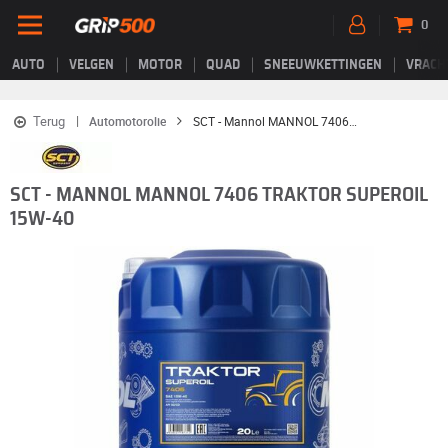
0
AUTO
VELGEN
MOTOR
QUAD
SNEEUWKETTINGEN
VRACH
Terug
Automotorolie
SCT - Mannol MANNOL 7406 Traktor Superoil 15W-40
SCT - MANNOL MANNOL 7406 TRAKTOR SUPEROIL
15W-40