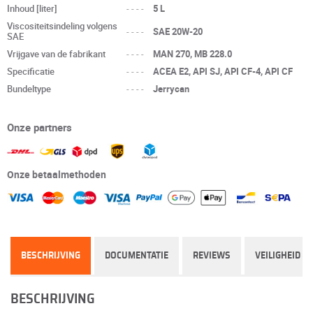
Inhoud [liter]
----
5 L
Viscositeitsindeling volgens
----
SAE 20W-20
SAE
Vrijgave van de fabrikant
----
MAN 270, MB 228.0
Specificatie
----
ACEA E2, API SJ, API CF-4, API CF
Bundeltype
----
Jerrycan
Onze partners
Onze betaalmethoden
BESCHRIJVING
DOCUMENTATIE
REVIEWS
VEILIGHEID
BESCHRIJVING