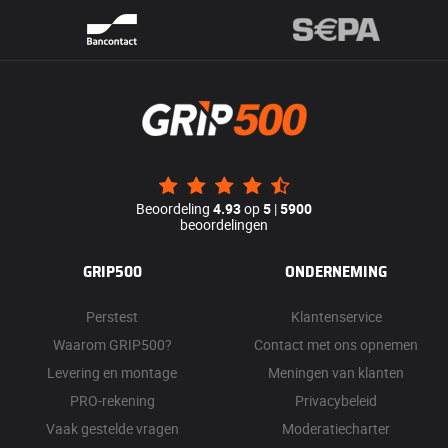
Beoordeling
4.93
op
5
|
5900
beoordelingen
GRIP500
ONDERNEMING
Perstest
Klantenservice
Waarom GRIP500?
Contact met ons opnemen
Levering en montage
Meningen van klanten
PRO-rekening
Privacybeleid
Vaak gestelde vragen
Moderatiecharter