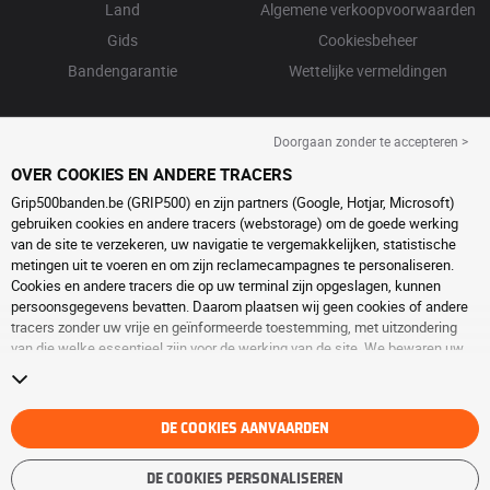
Land
Algemene verkoopvoorwaarden
Gids
Cookiesbeheer
Bandengarantie
Wettelijke vermeldingen
Doorgaan zonder te accepteren >
OVER COOKIES EN ANDERE TRACERS
Grip500banden.be (GRIP500) en zijn partners (Google, Hotjar, Microsoft)
gebruiken cookies en andere tracers (webstorage) om de goede werking
van de site te verzekeren, uw navigatie te vergemakkelijken, statistische
metingen uit te voeren en om zijn reclamecampagnes te personaliseren.
Cookies en andere tracers die op uw terminal zijn opgeslagen, kunnen
persoonsgegevens bevatten. Daarom plaatsen wij geen cookies of andere
tracers zonder uw vrije en geïnformeerde toestemming, met uitzondering
van die welke essentieel zijn voor de werking van de site. We bewaren uw
keuze 6 maanden. U kunt uw toestemming op elk moment intrekken door
naar de pagina over
cookies en andere tracers
te gaan. U kunt ervoor kiezen
om verder te surfen zonder het deponeren van cookies of andere tracers te
aanvaarden. Weigering verhindert de toegang tot diensten niet GRIP500.
DE COOKIES AANVAARDEN
Voor meer informatie,
bezoek de cookies en andere tracers
pagina.
DE COOKIES PERSONALISEREN