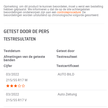
Opmerking: om dit product te kunnen beoordelen, moet u eerst een bestelling
hebben geplaatst. We informeren u dat de op de site achtergelaten
beoordelingen onderworpen zijn aan een
controleprocedure
. De
beoordelingen worden uitsluitend op chronologische volgorde gesorteerd.
GETEST DOOR DE PERS
TESTRESULTATEN
Testdatum
Getest door
Afmetingen van de geteste
Testresultaat
banden
Cijfer
Testcertificaat
03/2022
AUTO BILD
215/55 R17 W
03/2022
Auto Zeitung
215/55 R17 V