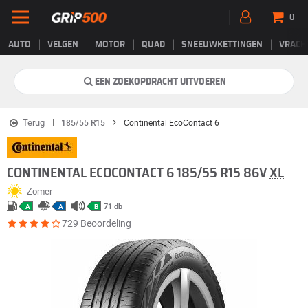
0
AUTO
VELGEN
MOTOR
QUAD
SNEEUWKETTINGEN
VRACH
EEN ZOEKOPDRACHT UITVOEREN
Terug
185/55 R15
Continental EcoContact 6
CONTINENTAL ECOCONTACT 6 185/55 R15 86V
XL
Zomer
71 db
A
A
B
729 Beoordeling