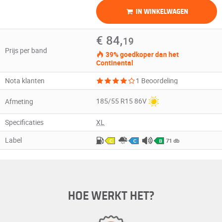
IN WINKELWAGEN
€ 84,
19
Prijs per band
39% goedkoper dan het
Continental
Nota klanten
1 Beoordeling
185/55 R15 86V
Afmeting
Specificaties
XL
Label
71 db
C
C
B
HOE WERKT HET?