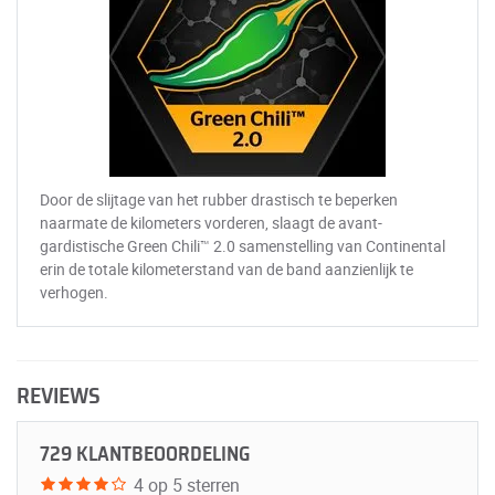
Door de slijtage van het rubber drastisch te beperken
naarmate de kilometers vorderen, slaagt de avant-
gardistische Green Chili™ 2.0 samenstelling van Continental
erin de totale kilometerstand van de band aanzienlijk te
verhogen.
REVIEWS
729 KLANTBEOORDELING
4 op 5 sterren