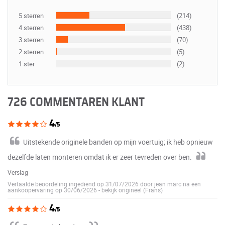
5 sterren
(214)
4 sterren
(438)
3 sterren
(70)
2 sterren
(5)
1 ster
(2)
726 COMMENTAREN KLANT
4
/5
Uitstekende originele banden op mijn voertuig; ik heb opnieuw
dezelfde laten monteren omdat ik er zeer tevreden over ben.
Verslag
Vertaalde beoordeling ingediend op 31/07/2026 door jean marc na een
aankoopervaring op 30/06/2026
-
bekijk origineel (Frans)
4
/5