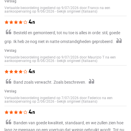
Verslag
Vertaalde beoordeling ingediend op 9/07/2026 door Franco na een
aankoopervaring op 9/06/2026
-
bekijk origineel (Italiaans)
4
/5
Besteld en gemonteerd; tot nu toe is alles in orde: stil, goede
grip. Ik heb ze nog niet in natte omstandigheden geprobeerd.
Verslag
Vertaalde beoordeling ingediend op 9/07/2026 door Maurizio T na een
aankoopervaring op 8/06/2026
-
bekijk origineel (Italiaans)
4
/5
Band zoals verwacht. Zoals beschreven.
Verslag
Vertaalde beoordeling ingediend op 7/07/2026 door Federico na een
aankoopervaring op 2/06/2026
-
bekijk origineel (Italiaans)
4
/5
Banden van goede kwaliteit, standaard, en we zullen zien hoe
lang ze meegaan op een voertuig dat weinig gebruikt wordt. Tot nu