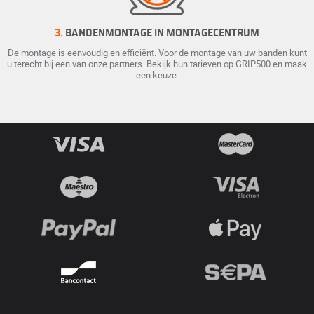
3.
BANDENMONTAGE IN MONTAGECENTRUM
De montage is eenvoudig en efficiënt. Voor de montage van uw banden kunt
u terecht bij een van onze partners. Bekijk hun tarieven op GRIP500 en maak
een keuze.