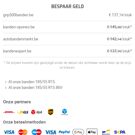
BESPAAR GELD
grip500banden.be
€ 137,
/stuk
79
banden-oponeo.be
€ 145,
/stuk*
00
autobandenmarkt.be
€ 142,
/stuk*
14
bandenexpert.be
€ 137,
/stuk*
99
* De prijzen kunnen zijn gewijzigd sinds de datum die zichtbaar wordt door op de prijs
te klikken.
Al onze banden 185/55 R15
Al onze banden 185/55 R15 86V
Onze partners
Onze betaalmethoden