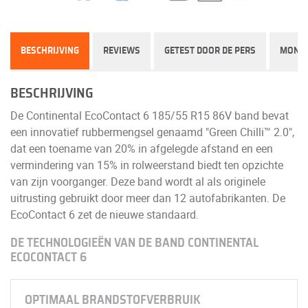
BESCHRIJVING
REVIEWS
GETEST DOOR DE PERS
MONT
BESCHRIJVING
De Continental EcoContact 6 185/55 R15 86V band bevat
een innovatief rubbermengsel genaamd "Green Chilli™ 2.0",
dat een toename van 20% in afgelegde afstand en een
vermindering van 15% in rolweerstand biedt ten opzichte
van zijn voorganger. Deze band wordt al als originele
uitrusting gebruikt door meer dan 12 autofabrikanten. De
EcoContact 6 zet de nieuwe standaard.
DE TECHNOLOGIEËN VAN DE BAND CONTINENTAL
ECOCONTACT 6
OPTIMAAL BRANDSTOFVERBRUIK