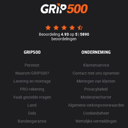
Beoordeling
4.93
op
5
|
5890
beoordelingen
GRIP500
ONDERNEMING
Perstest
Klantenservice
Waarom GRIP500?
Contact met ons opnemen
Levering en montage
Meningen van klanten
PRO-rekening
Privacybeleid
Vaak gestelde vragen
Moderatiecharter
Land
Algemene verkoopvoorwaarden
Gids
Cookiesbeheer
Bandengarantie
Wettelijke vermeldingen