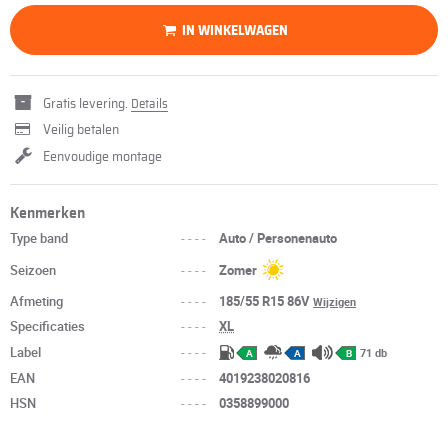
IN WINKELWAGEN
Gratis levering.
Details
Veilig betalen
Eenvoudige montage
Kenmerken
Type band
----
Auto / Personenauto
Seizoen
----
Zomer
Afmeting
----
185/55 R15 86V
Wijzigen
Specificaties
----
XL
Label
----
71 db
A
A
B
EAN
----
4019238020816
HSN
----
0358899000