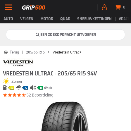
0
AUTO
VELGEN
MOTOR
QUAD
SNEEUWKETTINGEN
VRACH
EEN ZOEKOPDRACHT UITVOEREN
Terug
205/65 R15
Vredestein Ultrac+
VREDESTEIN ULTRAC+ 205/65 R15 94V
Zomer
69 db
C
A
B
52 Beoordeling