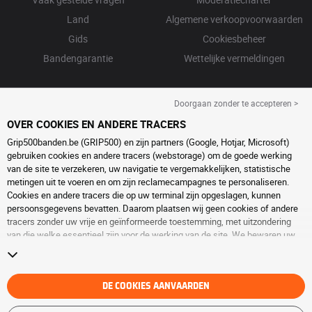
Land
Algemene verkoopvoorwaarden
Gids
Cookiesbeheer
Bandengarantie
Wettelijke vermeldingen
Doorgaan zonder te accepteren >
OVER COOKIES EN ANDERE TRACERS
Grip500banden.be (GRIP500) en zijn partners (Google, Hotjar, Microsoft)
gebruiken cookies en andere tracers (webstorage) om de goede werking
van de site te verzekeren, uw navigatie te vergemakkelijken, statistische
metingen uit te voeren en om zijn reclamecampagnes te personaliseren.
Cookies en andere tracers die op uw terminal zijn opgeslagen, kunnen
persoonsgegevens bevatten. Daarom plaatsen wij geen cookies of andere
tracers zonder uw vrije en geïnformeerde toestemming, met uitzondering
van die welke essentieel zijn voor de werking van de site. We bewaren uw
keuze 6 maanden. U kunt uw toestemming op elk moment intrekken door
naar de pagina over
cookies en andere tracers
te gaan. U kunt ervoor kiezen
om verder te surfen zonder het deponeren van cookies of andere tracers te
aanvaarden. Weigering verhindert de toegang tot diensten niet GRIP500.
DE COOKIES AANVAARDEN
Voor meer informatie,
bezoek de cookies en andere tracers
pagina.