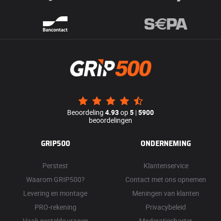
Beoordeling
4.93
op
5
|
5900
beoordelingen
GRIP500
ONDERNEMING
Perstest
Klantenservice
Waarom GRIP500?
Contact met ons opnemen
Levering en montage
Meningen van klanten
PRO-rekening
Privacybeleid
Vaak gestelde vragen
Moderatiecharter