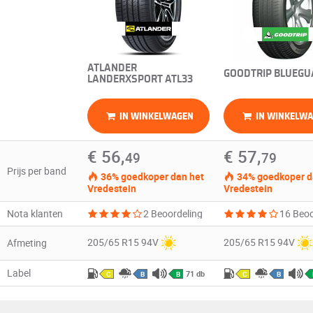
ATLANDER
GOODTRIP BLUEG
LANDERXSPORT ATL33
IN WINKELWAGEN
IN WINKELW
€ 56,
€ 57,
49
79
Prijs per band
36% goedkoper dan het
34% goedkoper d
Vredestein
Vredestein
Nota klanten
2 Beoordeling
16 Beoo
205/65 R15 94V
205/65 R15 94V
Afmeting
Label
71 db
C
B
B
C
B