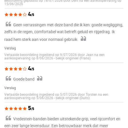
Beoordeling geplaatst op 16/07/2026 door Deni na een aankoopervaring op
15/06/2026
4
/5
Geen verrassingen met deze band die ik ken: goede wegligging,
zelfs in de regen, comfortabel wat betreft geluid en rijgedrag. Ik
raad hem sterk aan voor normaal gebruik.
Verslag
Vertaalde beoordeling ingediend op 9/07/2026 door Jean na een
aankoopervaring op 8/06/2026
-
bekijk origineel (Frans)
4
/5
Goede band
Verslag
Vertaalde beoordeling ingediend op 5/07/2026 door Torsten na een
aankoopervaring op 5/06/2026
-
bekijk origineel (Duits)
5
/5
Vredestein-banden bieden uitstekende grip, veel rijcomfort en
een zeer lange levensduur. Een betrouwbaar merk dat meer