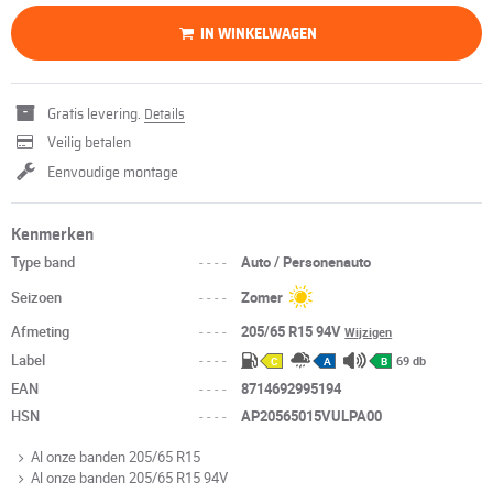
IN WINKELWAGEN
Gratis levering.
Details
Veilig betalen
Eenvoudige montage
Kenmerken
Type band
----
Auto / Personenauto
Seizoen
----
Zomer
Afmeting
----
205/65 R15 94V
Wijzigen
Label
----
69 db
C
A
B
EAN
----
8714692995194
HSN
----
AP20565015VULPA00
Al onze banden 205/65 R15
Al onze banden 205/65 R15 94V