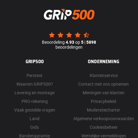
Beoordeling
4.93
op
5
|
5898
beoordelingen
GRIP500
ONDERNEMING
Perstest
Klantenservice
Waarom GRIP500?
Contact met ons opnemen
Levering en montage
Meningen van klanten
PRO-rekening
Privacybeleid
Vaak gestelde vragen
Moderatiecharter
Land
Algemene verkoopvoorwaarden
Gids
Cookiesbeheer
Bandengarantie
Wettelijke vermeldingen