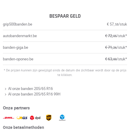
BESPAAR GELD
grip500banden.be
€ 57,
/stuk
58
autobandenmarkt.be
€ 72,
/stuk*
05
banden-giga.be
€ 71,
/stuk*
26
banden-oponeo.be
€ 63,
/stuk*
00
* De prijzen kunnen zijn gewijzigd sinds de datum die zichtbaar wordt door op de prijs
te klikken.
Al onze banden 205/65 R16
Al onze banden 205/65 R16 99H
Onze partners
Onze betaalmethoden