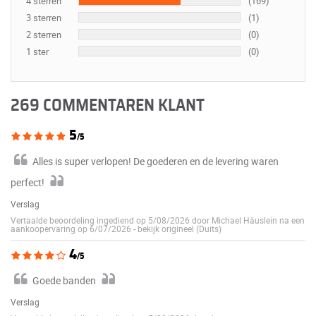
4 sterren
(169)
3 sterren
(1)
2 sterren
(0)
1 ster
(0)
269 COMMENTAREN KLANT
5
/5
Alles is super verlopen! De goederen en de levering waren
perfect!
Verslag
Vertaalde beoordeling ingediend op 5/08/2026 door Michael Häuslein na een
aankoopervaring op 6/07/2026
-
bekijk origineel (Duits)
4
/5
Goede banden
Verslag