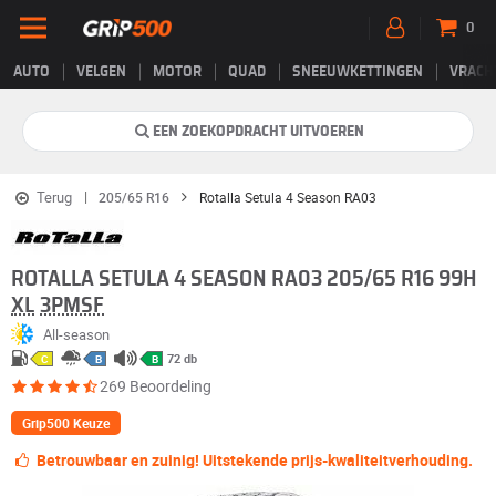
0
AUTO
VELGEN
MOTOR
QUAD
SNEEUWKETTINGEN
VRACH
EEN ZOEKOPDRACHT UITVOEREN
Terug
205/65 R16
Rotalla Setula 4 Season RA03
"Grip500-keuze"
ROTALLA SETULA 4 SEASON RA03 205/65 R16 99H
XL
3PMSF
All-season
72 db
C
B
B
269 Beoordeling
Grip500 Keuze
Betrouwbaar en zuinig! Uitstekende prijs-kwaliteitverhouding.