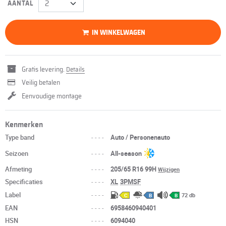
AANTAL
IN WINKELWAGEN
Gratis levering.
Details
Veilig betalen
Eenvoudige montage
Kenmerken
Type band
----
Auto / Personenauto
Seizoen
----
All-season
Afmeting
----
205/65 R16 99H
Wijzigen
Specificaties
----
XL
3PMSF
Label
----
72 db
C
B
B
EAN
----
6958460940401
HSN
----
6094040