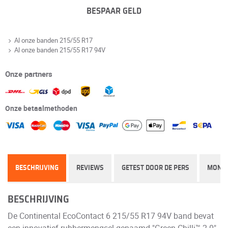
BESPAAR GELD
Al onze banden 215/55 R17
Al onze banden 215/55 R17 94V
Onze partners
Onze betaalmethoden
BESCHRIJVING
REVIEWS
GETEST DOOR DE PERS
MONT
BESCHRIJVING
De Continental EcoContact 6 215/55 R17 94V band bevat
een innovatief rubbermengsel genaamd "Green Chilli™ 2.0",