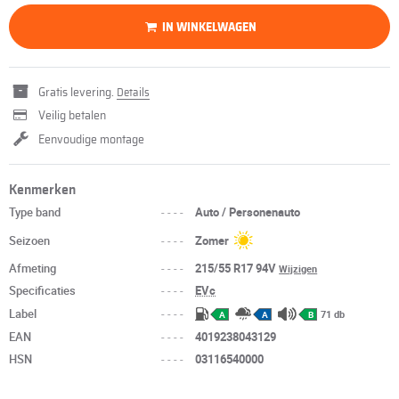
IN WINKELWAGEN
Gratis levering.
Details
Veilig betalen
Eenvoudige montage
Kenmerken
Type band
----
Auto / Personenauto
Seizoen
----
Zomer
Afmeting
----
215/55 R17 94V
Wijzigen
Specificaties
----
EVc
Label
----
71 db
A
A
B
EAN
----
4019238043129
HSN
----
03116540000