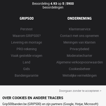
Beoordeling
4.93
op
5
|
5900
beoordelingen
GRIP500
ONDERNEMING
Perstest
Klantenservice
Waarom GRIP500?
Contact met ons opnemen
Levering en montage
Meningen van klanten
PRO-rekening
Privacybeleid
Vaak gestelde vragen
Moderatiecharter
Land
Algemene verkoopvoorwaarden
Gids
Cookiesbeheer
Bandengarantie
Wettelijke vermeldingen
Doorgaan zonder te accepteren >
OVER COOKIES EN ANDERE TRACERS
Grip500banden.be (GRIP500) en zijn partners (Google, Hotjar, Microsoft)