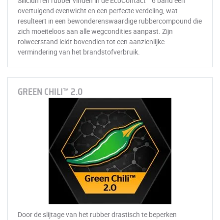
Silicium en rubber vinden in de EcoContact™ 6 band een
overtuigend evenwicht en een perfecte verdeling, wat
resulteert in een bewonderenswaardige rubbercompound die
zich moeiteloos aan alle wegcondities aanpast. Zijn
rolweerstand leidt bovendien tot een aanzienlijke
vermindering van het brandstofverbruik.
GREEN CHILI™ 2.0
Door de slijtage van het rubber drastisch te beperken