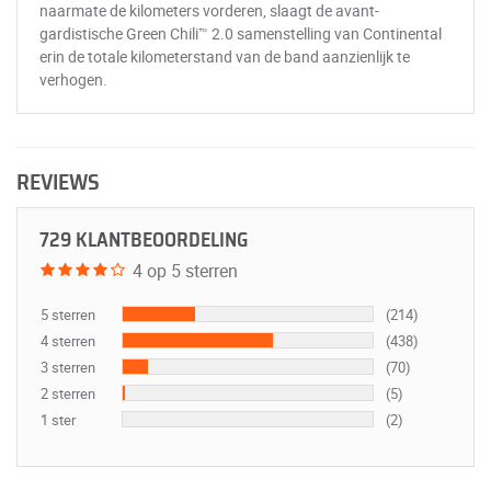
naarmate de kilometers vorderen, slaagt de avant-
gardistische Green Chili™ 2.0 samenstelling van Continental
erin de totale kilometerstand van de band aanzienlijk te
verhogen.
REVIEWS
729 KLANTBEOORDELING
4 op 5 sterren
5 sterren
(214)
4 sterren
(438)
3 sterren
(70)
2 sterren
(5)
1 ster
(2)