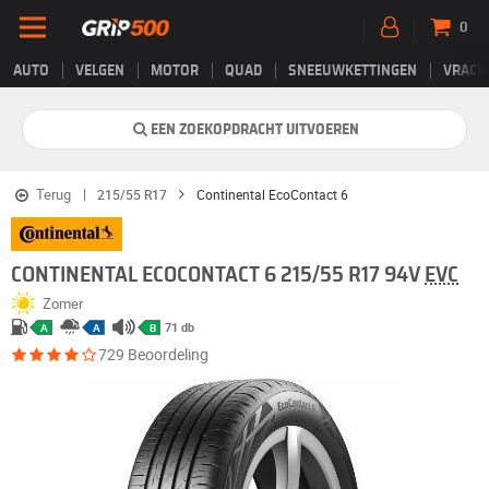
0
AUTO
VELGEN
MOTOR
QUAD
SNEEUWKETTINGEN
VRACH
EEN ZOEKOPDRACHT UITVOEREN
Terug
215/55 R17
Continental EcoContact 6
CONTINENTAL ECOCONTACT 6 215/55 R17 94V
EVC
Zomer
71 db
A
A
B
729 Beoordeling