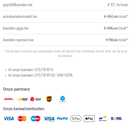
grip500banden.be
€ 97,
/stuk
79
autobandenmarkt.be
€ 107,
/stuk*
83
banden-giga.be
€ 106,
/stuk*
63
banden-oponeo.be
€ 98,
/stuk*
00
* De prijzen kunnen zijn gewijzigd sinds de datum die zichtbaar wordt door op de prijs
te klikken.
Al onze banden 215/70 R15
Al onze banden 215/70 R15C 109/107R
Onze partners
Onze betaalmethoden