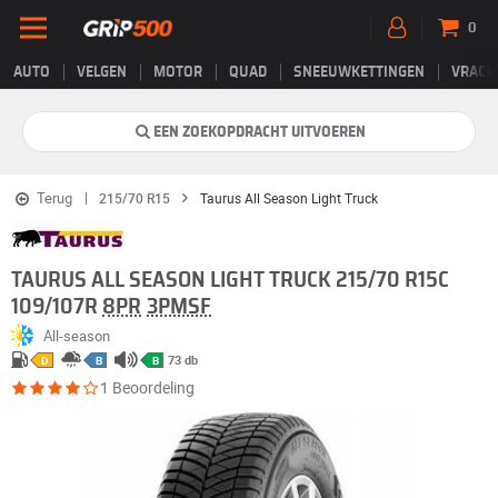
0
AUTO
VELGEN
MOTOR
QUAD
SNEEUWKETTINGEN
VRACH
EEN ZOEKOPDRACHT UITVOEREN
Terug
215/70 R15
Taurus All Season Light Truck
TAURUS ALL SEASON LIGHT TRUCK 215/70 R15C
109/107R
8PR
3PMSF
All-season
73 db
D
B
B
1 Beoordeling