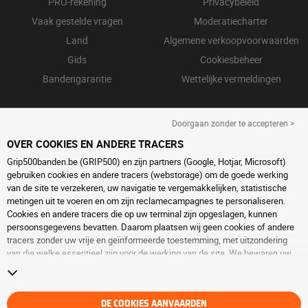
PRO-rekening
Privacybeleid
Vaak gestelde vragen
Moderatiecharter
Land
Algemene verkoopvoorwaarden
Gids
Cookiesbeheer
Bandengarantie
Wettelijke vermeldingen
Doorgaan zonder te accepteren >
OVER COOKIES EN ANDERE TRACERS
Grip500banden.be (GRIP500) en zijn partners (Google, Hotjar, Microsoft)
gebruiken cookies en andere tracers (webstorage) om de goede werking
van de site te verzekeren, uw navigatie te vergemakkelijken, statistische
metingen uit te voeren en om zijn reclamecampagnes te personaliseren.
Cookies en andere tracers die op uw terminal zijn opgeslagen, kunnen
persoonsgegevens bevatten. Daarom plaatsen wij geen cookies of andere
tracers zonder uw vrije en geïnformeerde toestemming, met uitzondering
van die welke essentieel zijn voor de werking van de site. We bewaren uw
keuze 6 maanden. U kunt uw toestemming op elk moment intrekken door
naar de pagina over
cookies en andere tracers
te gaan. U kunt ervoor kiezen
om verder te surfen zonder het deponeren van cookies of andere tracers te
aanvaarden. Weigering verhindert de toegang tot diensten niet GRIP500.
DE COOKIES AANVAARDEN