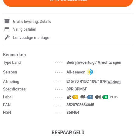
Gratis levering.
Details
Veilig betalen
Eenvoudige montage
Kenmerken
Type band
----
Bedrijfsvoertuig / Vrachtwagen
Seizoen
----
All-season
Afmeting
----
215/70 R15C 109/107R
Wijzigen
Specificaties
----
8PR
3PMSF
Label
----
73 db
D
B
B
EAN
----
3528708684645
HSN
----
868464
BESPAAR GELD