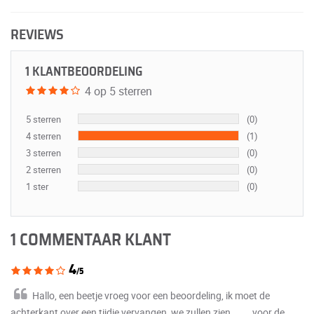
REVIEWS
1 KLANTBEOORDELING
4 op 5 sterren
5 sterren
(0)
4 sterren
(1)
3 sterren
(0)
2 sterren
(0)
1 ster
(0)
1 COMMENTAAR KLANT
4
/5
Hallo, een beetje vroeg voor een beoordeling, ik moet de
achterkant over een tijdje vervangen, we zullen zien....... voor de