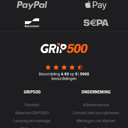
Beoordeling
4.93
op
5
|
5900
beoordelingen
GRIP500
ONDERNEMING
Perstest
Klantenservice
Waarom GRIP500?
Contact met ons opnemen
Levering en montage
Meningen van klanten