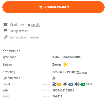
IN WINKELWAGEN
Gratis levering.
Details
Veilig betalen
Eenvoudige montage
Kenmerken
Type band
----
Auto / Personenauto
Seizoen
----
Zomer
Afmeting
----
225/35 ZR19 88Y
Wijzigen
Specificaties
----
XL
Label
----
70 db
D
B
B
EAN
----
5060408162811
HSN
----
162811