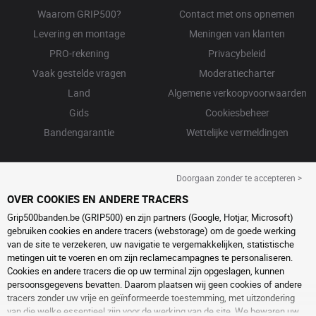
Waarom GRIP500?
Contact met ons opnemen
Levering en montage
Meningen van klanten
PRO-rekening
Privacybeleid
Vaak gestelde vragen
Moderatiecharter
Land
Algemene verkoopvoorwaarden
Gids
Cookiesbeheer
Bandengarantie
Wettelijke vermeldingen
Doorgaan zonder te accepteren >
OVER COOKIES EN ANDERE TRACERS
Grip500banden.be (GRIP500) en zijn partners (Google, Hotjar, Microsoft)
gebruiken cookies en andere tracers (webstorage) om de goede werking
van de site te verzekeren, uw navigatie te vergemakkelijken, statistische
metingen uit te voeren en om zijn reclamecampagnes te personaliseren.
Cookies en andere tracers die op uw terminal zijn opgeslagen, kunnen
persoonsgegevens bevatten. Daarom plaatsen wij geen cookies of andere
tracers zonder uw vrije en geïnformeerde toestemming, met uitzondering
van die welke essentieel zijn voor de werking van de site. We bewaren uw