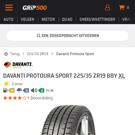
0
AUTO
VELGEN
MOTOR
QUAD
SNEEUWKETTINGEN
VRACH
EEN ZOEKOPDRACHT UITVOEREN
Terug
225/35 ZR19
Davanti Protoura Sport
DAVANTI PROTOURA SPORT 225/35 ZR19 88Y
XL
Zomer
70 db
D
B
B
1 Beoordeling