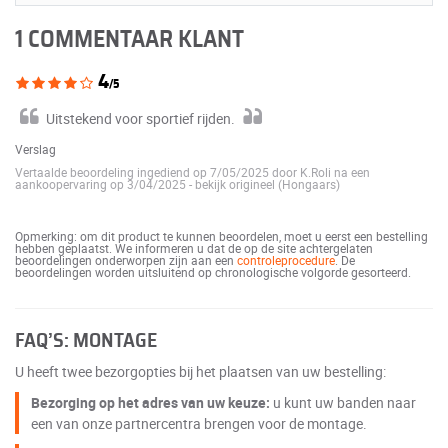
1 COMMENTAAR KLANT
4
/5
Uitstekend voor sportief rijden.
Verslag
Vertaalde beoordeling ingediend op 7/05/2025 door K.Roli na een
aankoopervaring op 3/04/2025
-
bekijk origineel (Hongaars)
Opmerking: om dit product te kunnen beoordelen, moet u eerst een bestelling
hebben geplaatst. We informeren u dat de op de site achtergelaten
beoordelingen onderworpen zijn aan een
controleprocedure
. De
beoordelingen worden uitsluitend op chronologische volgorde gesorteerd.
FAQ’S: MONTAGE
U heeft twee bezorgopties bij het plaatsen van uw bestelling:
Bezorging op het adres van uw keuze:
u kunt uw banden naar
een van onze partnercentra brengen voor de montage.