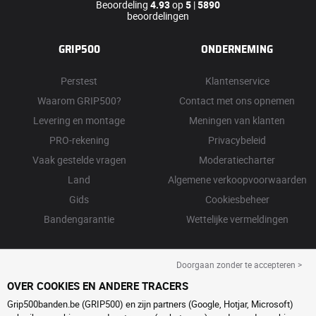
Beoordeling
4.93
op
5
|
5890
beoordelingen
GRIP500
ONDERNEMING
Perstest
Klantenservice
Waarom GRIP500?
Contact met ons opnemen
Levering en montage
Meningen van klanten
PRO-rekening
Privacybeleid
Vaak gestelde vragen
Moderatiecharter
Land
Algemene verkoopvoorwaarden
Gids
Cookiesbeheer
Bandengarantie
Wettelijke vermeldingen
Doorgaan zonder te accepteren >
OVER COOKIES EN ANDERE TRACERS
Grip500banden.be (GRIP500) en zijn partners (Google, Hotjar, Microsoft)