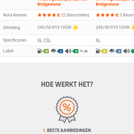
Bridgestone
Bridgestone
Nota klanten
22 Beoordeling
3 Beoor
245/50 R19 105W
245/50 R19 105W
Afmeting
Specificaties
XL
FSL
XL
Label
71 db
B
A
B
C
B
HOE WERKT HET?
1.
BESTE AANBIEDINGEN