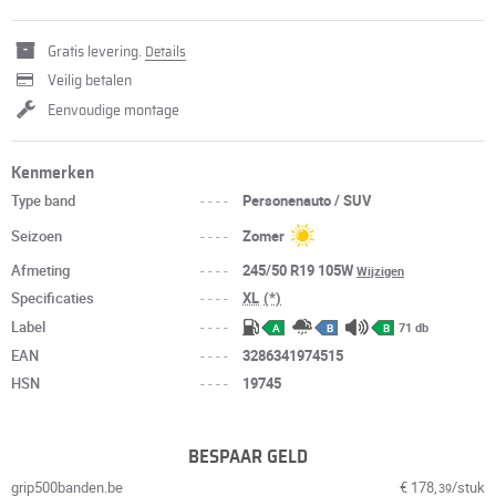
Gratis levering.
Details
Veilig betalen
Eenvoudige montage
Kenmerken
Type band
----
Personenauto / SUV
Seizoen
----
Zomer
Afmeting
----
245/50 R19 105W
Wijzigen
Specificaties
----
XL
(*)
Label
----
71 db
A
B
B
EAN
----
3286341974515
HSN
----
19745
BESPAAR GELD
grip500banden.be
€ 178,
/stuk
39