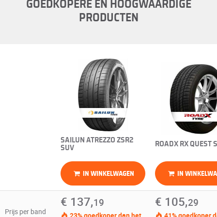
GOEDKOPERE EN HOOGWAARDIGE
PRODUCTEN
SAILUN ATREZZO ZSR2
ROADX RX QUEST 
SUV
IN WINKELWAGEN
IN WINKELW
€ 137,
€ 105,
19
29
Prijs per band
23% goedkoper dan het
41% goedkoper d