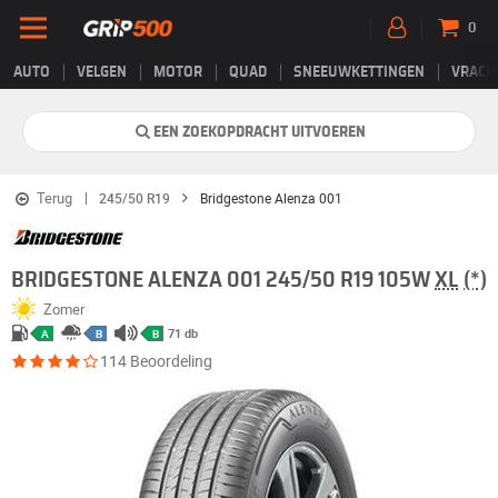
0
AUTO
VELGEN
MOTOR
QUAD
SNEEUWKETTINGEN
VRACH
EEN ZOEKOPDRACHT UITVOEREN
Terug
245/50 R19
Bridgestone Alenza 001
BRIDGESTONE ALENZA 001 245/50 R19 105W
XL
(*)
Zomer
71 db
A
B
B
114 Beoordeling