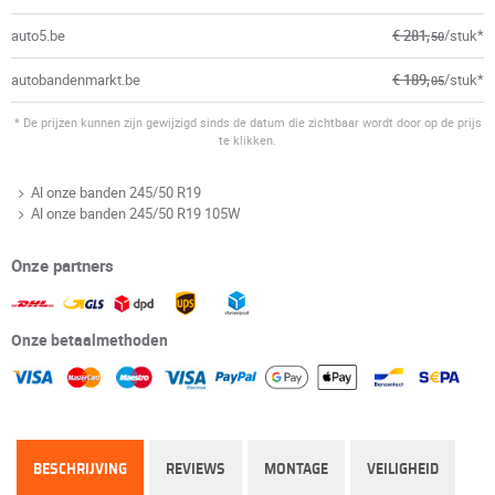
auto5.be
€ 281,
/stuk*
50
autobandenmarkt.be
€ 189,
/stuk*
05
* De prijzen kunnen zijn gewijzigd sinds de datum die zichtbaar wordt door op de prijs
te klikken.
Al onze banden 245/50 R19
Al onze banden 245/50 R19 105W
Onze partners
Onze betaalmethoden
BESCHRIJVING
REVIEWS
MONTAGE
VEILIGHEID