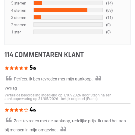
5 sterren
(14)
4 sterren
(89)
3 sterren
(11)
2 sterren
(0)
1 ster
(0)
114 COMMENTAREN KLANT
5
/5
Perfect, ik ben tevreden met mijn aankoop.
Verslag
Vertaalde beoordeling ingediend op 1/07/2026 door Steph na een
aankoopervaring op 31/05/2026
-
bekijk origineel (Frans)
4
/5
Zeer tevreden met de aankoop, redelijke prijs. Ik raad het aan
bij mensen in mijn omgeving.