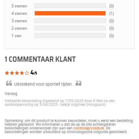
5 sterren
(0)
4 sterren
(1)
3 sterren
(0)
2 sterren
(0)
1 ster
(0)
1 COMMENTAAR KLANT
4
/5
Uitstekend voor sportief rijden.
Verslag
Vertaalde beoordeling ingediend op 7/05/2025 door K.Roli na een
aankoopervaring op 3/04/2025
-
bekijk origineel (Hongaars)
Opmerking: om dit product te kunnen beoordelen, moet u eerst een bestelling
hebben geplaatst. We informeren u dat de op de site achtergelaten
beoordelingen onderworpen zijn aan een
controleprocedure
. De
beoordelingen worden uitsluitend op chronologische volgorde gesorteerd.