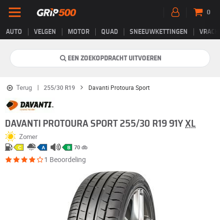
0
AUTO
VELGEN
MOTOR
QUAD
SNEEUWKETTINGEN
VRACH
EEN ZOEKOPDRACHT UITVOEREN
Terug
255/30 R19
Davanti Protoura Sport
DAVANTI PROTOURA SPORT 255/30 R19 91Y
XL
Zomer
70 db
C
A
B
1 Beoordeling