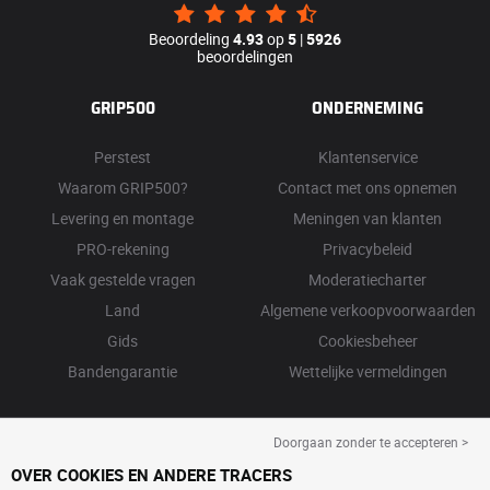
Beoordeling
4.93
op
5
|
5926
beoordelingen
GRIP500
ONDERNEMING
Perstest
Klantenservice
Waarom GRIP500?
Contact met ons opnemen
Levering en montage
Meningen van klanten
PRO-rekening
Privacybeleid
Vaak gestelde vragen
Moderatiecharter
Land
Algemene verkoopvoorwaarden
Gids
Cookiesbeheer
Bandengarantie
Wettelijke vermeldingen
Doorgaan zonder te accepteren >
OVER COOKIES EN ANDERE TRACERS