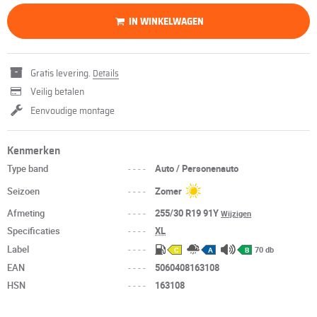
IN WINKELWAGEN
Gratis levering.
Details
Veilig betalen
Eenvoudige montage
Kenmerken
Type band
----
Auto / Personenauto
Seizoen
----
Zomer
Afmeting
----
255/30 R19 91Y
Wijzigen
Specificaties
----
XL
Label
----
70 db
C
A
B
EAN
----
5060408163108
HSN
----
163108