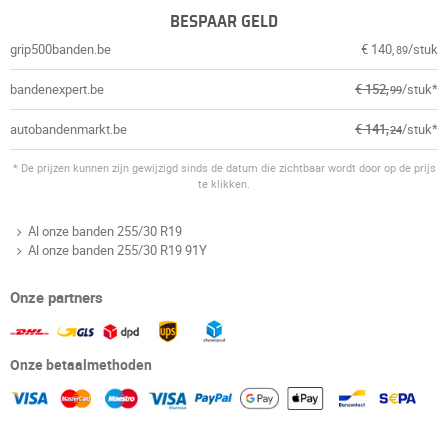
BESPAAR GELD
grip500banden.be
€ 140,
/stuk
89
bandenexpert.be
€ 152,
/stuk*
99
autobandenmarkt.be
€ 141,
/stuk*
24
* De prijzen kunnen zijn gewijzigd sinds de datum die zichtbaar wordt door op de prijs
te klikken.
Al onze banden 255/30 R19
Al onze banden 255/30 R19 91Y
Onze partners
Onze betaalmethoden