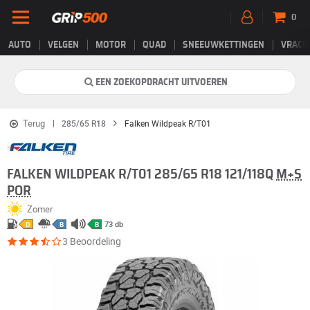
0
AUTO
VELGEN
MOTOR
QUAD
SNEEUWKETTINGEN
VRACH
EEN ZOEKOPDRACHT UITVOEREN
Terug
285/65 R18
Falken Wildpeak R/T01
FALKEN WILDPEAK R/T01 285/65 R18 121/118Q
M+S
POR
Zomer
73 db
D
B
B
3 Beoordeling