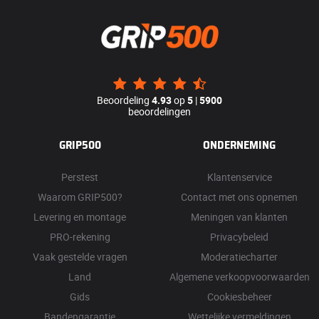
Beoordeling
4.93
op
5
|
5900
beoordelingen
GRIP500
ONDERNEMING
Perstest
Klantenservice
Waarom GRIP500?
Contact met ons opnemen
Levering en montage
Meningen van klanten
PRO-rekening
Privacybeleid
Vaak gestelde vragen
Moderatiecharter
Land
Algemene verkoopvoorwaarden
Gids
Cookiesbeheer
Bandengarantie
Wettelijke vermeldingen