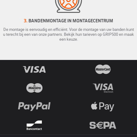
3.
BANDENMONTAGE IN MONTAGECENTRUM
De montage is eenvoudig en efficiënt. Voor de montage van uw banden kunt
u terecht bij een van onze partners. Bekijk hun tarieven op GRIP500 en maak
een keuze.