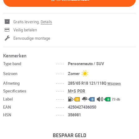
Gratis levering.
Details
Veilig betalen
Eenvoudige montage
Kenmerken
Type band
----
Personenauto / SUV
Seizoen
----
Zomer
Afmeting
----
285/65 R18 121/118Q
Wijzigen
Specificaties
----
M+S
POR
Label
----
73 db
D
B
B
EAN
----
4250427436050
HSN
----
356981
BESPAAR GELD