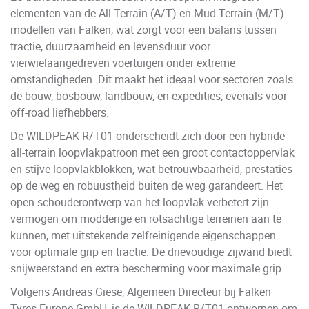
elementen van de All-Terrain (A/T) en Mud-Terrain (M/T)
modellen van Falken, wat zorgt voor een balans tussen
tractie, duurzaamheid en levensduur voor
vierwielaangedreven voertuigen onder extreme
omstandigheden. Dit maakt het ideaal voor sectoren zoals
de bouw, bosbouw, landbouw, en expedities, evenals voor
off-road liefhebbers.
De WILDPEAK R/T01 onderscheidt zich door een hybride
all-terrain loopvlakpatroon met een groot contactoppervlak
en stijve loopvlakblokken, wat betrouwbaarheid, prestaties
op de weg en robuustheid buiten de weg garandeert. Het
open schouderontwerp van het loopvlak verbetert zijn
vermogen om modderige en rotsachtige terreinen aan te
kunnen, met uitstekende zelfreinigende eigenschappen
voor optimale grip en tractie. De drievoudige zijwand biedt
snijweerstand en extra bescherming voor maximale grip.
Volgens Andreas Giese, Algemeen Directeur bij Falken
Tyres Europe GmbH, is de WILDPEAK R/T01 ontworpen om