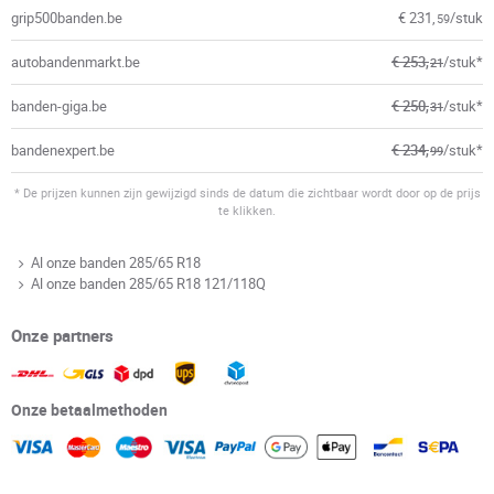
grip500banden.be
€ 231,
/stuk
59
autobandenmarkt.be
€ 253,
/stuk*
21
banden-giga.be
€ 250,
/stuk*
31
bandenexpert.be
€ 234,
/stuk*
99
* De prijzen kunnen zijn gewijzigd sinds de datum die zichtbaar wordt door op de prijs
te klikken.
Al onze banden 285/65 R18
Al onze banden 285/65 R18 121/118Q
Onze partners
Onze betaalmethoden