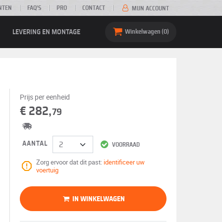
NTEN
FAQ’S
PRO
CONTACT
MIJN ACCOUNT
LEVERING EN MONTAGE
Winkelwagen
0
Prijs per eenheid
€ 282,
79
AANTAL
VOORRAAD
Zorg ervoor dat dit past:
identificeer uw
voertuig
IN WINKELWAGEN