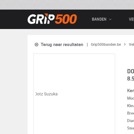
BANDEN
VE
Terug naar resultaten
Grip500banden.be
Ve
DO
8.
Ke
Mod
Kle
Bre
Dia
Ste