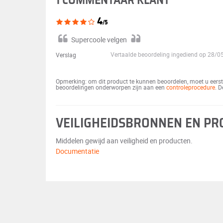
1 COMMENTAAR KLANT
4
/5
Supercoole velgen
Vertaalde beoordeling ingediend op 28/
Verslag
Opmerking: om dit product te kunnen beoordelen, moet u eerst 
beoordelingen onderworpen zijn aan een
controleprocedure
. 
VEILIGHEIDSBRONNEN EN P
Middelen gewijd aan veiligheid en producten.
Documentatie