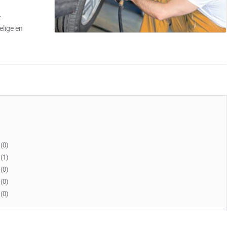
t
elige en
(0)
(1)
(0)
(0)
(0)