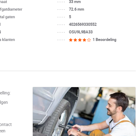
maat
----
33 mm
fgatdiameter
----
72.6 mm
tal gaten
----
5
N
----
4026569330552
N
----
OSU9L9BA33
a klanten
----
1 Beoordeling
lling:
lgen
contact
een