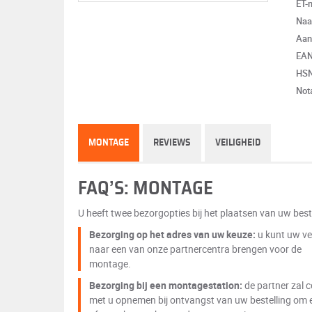
ET-
Naa
Aan
EA
HS
Not
MONTAGE
REVIEWS
VEILIGHEID
FAQ’S: MONTAGE
U heeft twee bezorgopties bij het plaatsen van uw beste
Bezorging op het adres van uw keuze:
u kunt uw ve
naar een van onze partnercentra brengen voor de
montage.
Bezorging bij een montagestation:
de partner zal 
met u opnemen bij ontvangst van uw bestelling om 