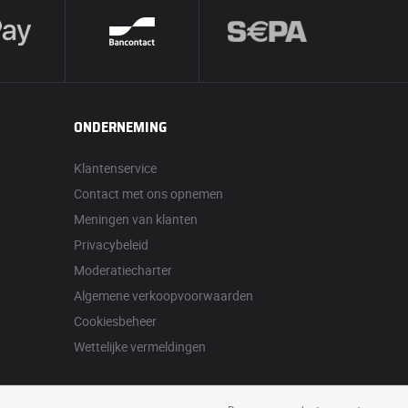
ONDERNEMING
Klantenservice
Contact met ons opnemen
Meningen van klanten
Privacybeleid
Moderatiecharter
Algemene verkoopvoorwaarden
Cookiesbeheer
Wettelijke vermeldingen