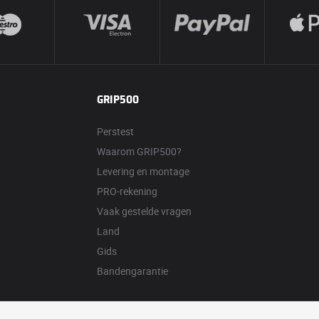
GRIP500
Perstest
Waarom GRIP500?
Levering en montage
PRO-rekening
Vaak gestelde vragen
Land
Gids
Bandengarantie