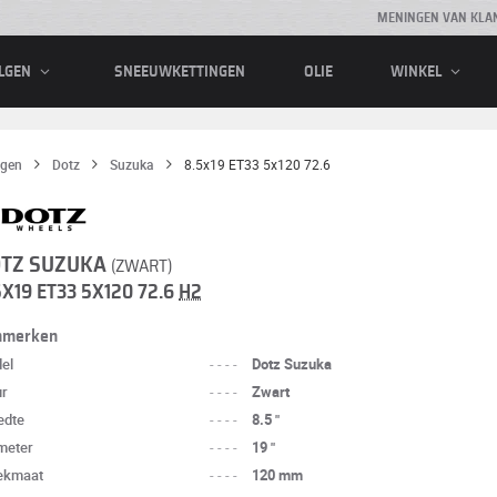
MENINGEN VAN KLA
SNEEUWKETTINGEN
OLIE
LGEN
WINKEL
lgen
Dotz
Suzuka
8.5x19 ET33 5x120 72.6
TZ SUZUKA
(ZWART)
5X19 ET33 5X120 72.6
H2
nmerken
el
----
Dotz Suzuka
ur
----
Zwart
edte
----
8.5 "
meter
----
19 "
ekmaat
----
120 mm