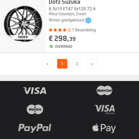
Dotz Suzuka
8.5x19 ET47 5x120 72.6
Kleur Gepolijst, Zwart
Winter goedgekeurd
1 Beoordeling
€ 298,
39
VOORRAAD
«
1
2
»