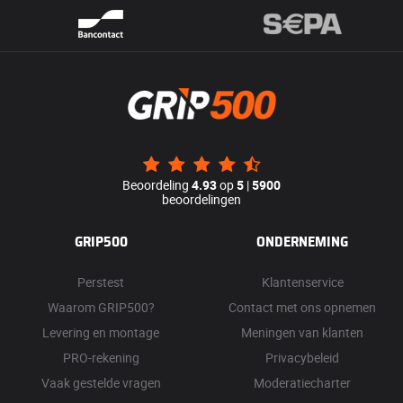
Beoordeling
4.93
op
5
|
5900
beoordelingen
GRIP500
ONDERNEMING
Perstest
Klantenservice
Waarom GRIP500?
Contact met ons opnemen
Levering en montage
Meningen van klanten
PRO-rekening
Privacybeleid
Vaak gestelde vragen
Moderatiecharter