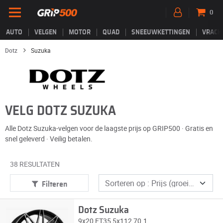
0
AUTO
VELGEN
MOTOR
QUAD
SNEEUWKETTINGEN
VRACH
Dotz
Suzuka
VELG DOTZ SUZUKA
Alle Dotz Suzuka-velgen voor de laagste prijs op GRIP500 · Gratis en
snel geleverd · Veilig betalen.
38 RESULTATEN
Filteren
Dotz Suzuka
9x20 ET35 5x112 70.1