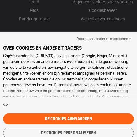
Land
Algemene verkoopvoorwaarden
Gids
Cookiesbeheer
Bandengarantie
Wettelijke vermeldingen
Doorgaan zonder te accepteren >
OVER COOKIES EN ANDERE TRACERS
Grip500banden.be (GRIP500) en zijn partners (Google, Hotjar, Microsoft)
gebruiken cookies en andere tracers (webstorage) om de goede werking
van de site te verzekeren, uw navigatie te vergemakkelijken, statistische
metingen uit te voeren en om zijn reclamecampagnes te personaliseren.
Cookies en andere tracers die op uw terminal zijn opgeslagen, kunnen
persoonsgegevens bevatten. Daarom plaatsen wij geen cookies of andere
tracers zonder uw vrije en geïnformeerde toestemming, met uitzondering
van die welke essentieel zijn voor de werking van de site. We bewaren uw
keuze 6 maanden. U kunt uw toestemming op elk moment intrekken door
naar de pagina over
cookies en andere tracers
te gaan. U kunt ervoor kiezen
om verder te surfen zonder het deponeren van cookies of andere tracers te
aanvaarden. Weigering verhindert de toegang tot diensten niet GRIP500.
DE COOKIES AANVAARDEN
Voor meer informatie,
bezoek de cookies en andere tracers
pagina.
DE COOKIES PERSONALISEREN