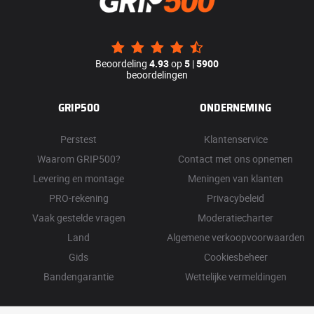
Beoordeling
4.93
op
5
|
5900
beoordelingen
GRIP500
ONDERNEMING
Perstest
Klantenservice
Waarom GRIP500?
Contact met ons opnemen
Levering en montage
Meningen van klanten
PRO-rekening
Privacybeleid
Vaak gestelde vragen
Moderatiecharter
Land
Algemene verkoopvoorwaarden
Gids
Cookiesbeheer
Bandengarantie
Wettelijke vermeldingen