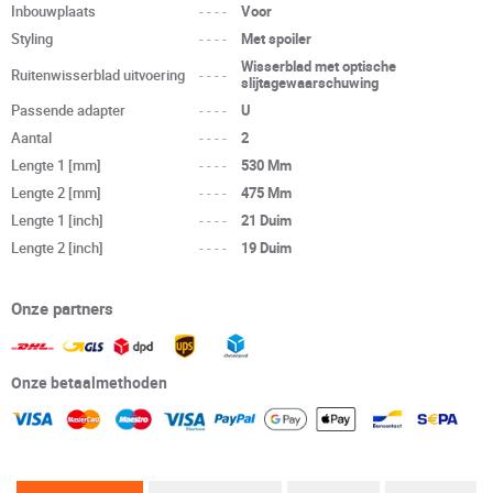
Inbouwplaats
----
Voor
Styling
----
Met spoiler
Wisserblad met optische
Ruitenwisserblad uitvoering
----
slijtagewaarschuwing
Passende adapter
----
U
Aantal
----
2
Lengte 1 [mm]
----
530 Mm
Lengte 2 [mm]
----
475 Mm
Lengte 1 [inch]
----
21 Duim
Lengte 2 [inch]
----
19 Duim
Onze partners
Onze betaalmethoden