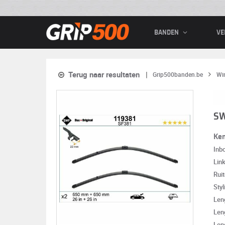
BANDEN
VE
Terug naar resultaten
Grip500banden.be
Wi
SW
Ke
Inb
Lin
Rui
Styl
Len
Len
Leng