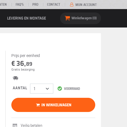
NTEN
FAQ’S
PRO
CONTACT
MIJN ACCOUNT
LEVERING EN MONTAGE
Winkelwagen
0
Prijs per eenheid
€ 36,
89
Gratis bezorging
AANTAL
VOORRAAD
IN WINKELWAGEN
Veilig betalen