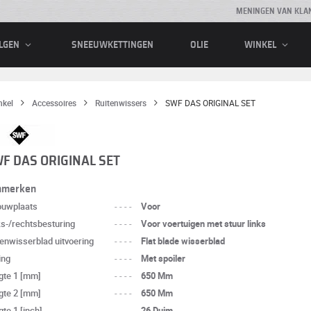
MENINGEN VAN KLA
SNEEUWKETTINGEN
OLIE
LGEN
WINKEL
nkel
Accessoires
Ruitenwissers
SWF DAS ORIGINAL SET
F DAS ORIGINAL SET
nmerken
ouwplaats
----
Voor
ks-/rechtsbesturing
----
Voor voertuigen met stuur links
tenwisserblad uitvoering
----
Flat blade wisserblad
ing
----
Met spoiler
gte 1 [mm]
----
650 Mm
gte 2 [mm]
----
650 Mm
te 1 [inch]
----
26 Duim