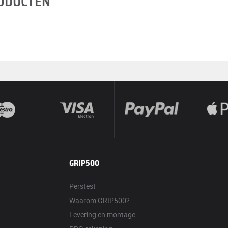
RODUCTEN
GRIP500
Perstest
Waarom GRIP500?
Levering en montage