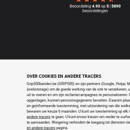
Beoordeling
4.93
op
5
|
5890
beoordelingen
OVER COOKIES EN ANDERE TRACERS
Grip500banden.be (GRIP500) en zijn partners (Google, Hotjar, 
(webstorage) om de goede werking van de site te verzekeren, u
uit te voeren en om zijn reclamecampagnes te personaliseren. C
opgeslagen, kunnen persoonsgegevens bevatten. Daarom plaats
en geïnformeerde toestemming, met uitzondering van die welke 
bewaren uw keuze 6 maanden. U kunt uw toestemming op elk m
andere tracers
te gaan. U kunt ervoor kiezen om verder te surf
te aanvaarden. Weigering verhindert de toegang tot diensten n
en andere tracers
pagina.