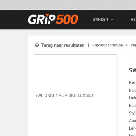
BANDEN
VE
Terug naar resultaten
Grip500banden.be
Wi
SW
Ke
Inb
Lin
Rui
Styl
Aan
Len
Len