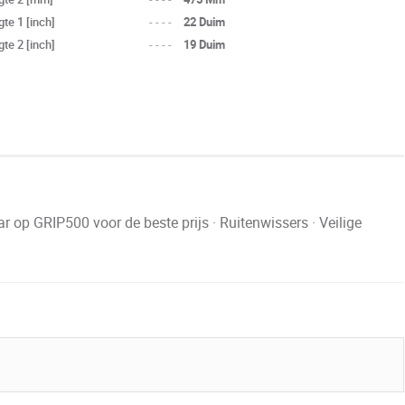
te 1 [inch]
----
22 Duim
te 2 [inch]
----
19 Duim
 GRIP500 voor de beste prijs · Ruitenwissers · Veilige