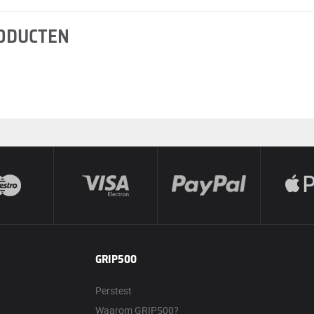
RODUCTEN
GRIP500
Perstest
Waarom GRIP500?