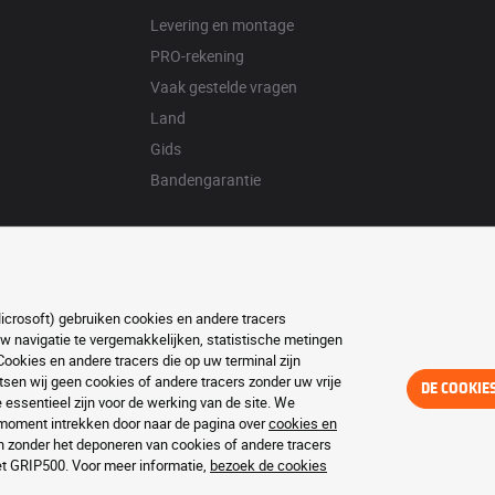
Levering en montage
PRO-rekening
Vaak gestelde vragen
Land
Gids
Bandengarantie
Microsoft) gebruiken cookies en andere tracers
w navigatie te vergemakkelijken, statistische metingen
ookies en andere tracers die op uw terminal zijn
en wij geen cookies of andere tracers zonder uw vrije
DE COOKIE
essentieel zijn voor de werking van de site. We
oment intrekken door naar de pagina over
cookies en
en zonder het deponeren van cookies of andere tracers
iet GRIP500. Voor meer informatie,
bezoek de cookies