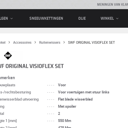
MENINGEN VAN KLA
SNEEUWKETTINGEN
OLIE
LGEN
WINKEL
nkel
Accessoires
Ruitenwissers
SWF ORIGINAL VISIOFLEX SET
F ORIGINAL VISIOFLEX SET
nmerken
ouwplaats
----
Voor
ks-/rechtsbesturing
----
Voor voertuigen met stuur links
tenwisserblad uitvoering
----
Flat blade wisserblad
ing
----
Met spoiler
tal
----
2
gte 1 [mm]
----
550 Mm
gte 2 [mm]
----
475 Mm