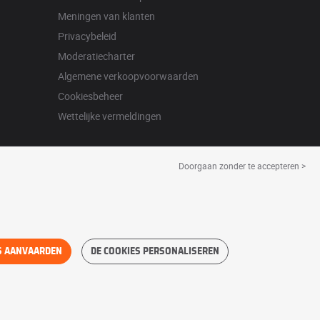
Meningen van klanten
Privacybeleid
Moderatiecharter
Algemene verkoopvoorwaarden
Cookiesbeheer
Wettelijke vermeldingen
Doorgaan zonder te accepteren >
S AANVAARDEN
DE COOKIES PERSONALISEREN