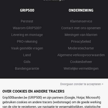
GRIP500
ONDERNEMING
Perstest
Klantenservice
Waarom GRIP500?
Contact met ons opnemen
Levering en montage
Meningen van klanten
PRO-rekening
Privacybeleid
Vaak gestelde vragen
Moderatiecharter
Land
Algemene verkoopvoorwaarden
Gids
Cookiesbeheer
Bandengarantie
Wettelijke vermeldingen
Doorgaan zonder te accepteren >
OVER COOKIES EN ANDERE TRACERS
Grip500banden.be (GRIP500) en zijn partners (Google, Hotjar, Microsoft)
gebruiken cookies en andere tracers (webstorage) om de goede werking
van de site te verzekeren, uw navigatie te vergemakkelijken, statistische