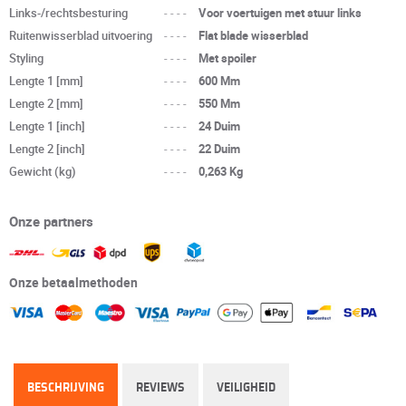
Links-/rechtsbesturing
----
Voor voertuigen met stuur links
Ruitenwisserblad uitvoering
----
Flat blade wisserblad
Styling
----
Met spoiler
Lengte 1 [mm]
----
600 Mm
Lengte 2 [mm]
----
550 Mm
Lengte 1 [inch]
----
24 Duim
Lengte 2 [inch]
----
22 Duim
Gewicht (kg)
----
0,263 Kg
Onze partners
Onze betaalmethoden
BESCHRIJVING
REVIEWS
VEILIGHEID