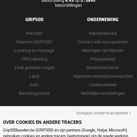
Beoordeling
4.93
op
5
|
5890
beoordelingen
GRIP500
ONDERNEMING
Perstest
Klantenservice
Waarom GRIP500?
Contact met ons opnemen
Levering en montage
Meningen van klanten
PRO-rekening
Privacybeleid
Vaak gestelde vragen
Moderatiecharter
Land
Algemene verkoopvoorwaarden
Gids
Cookiesbeheer
Bandengarantie
Wettelijke vermeldingen
Doorgaan zonder te accepteren >
OVER COOKIES EN ANDERE TRACERS
Grip500banden.be (GRIP500) en zijn partners (Google, Hotjar, Microsoft)
gebruiken cookies en andere tracers (webstorage) om de goede werking