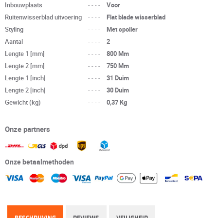
Inbouwplaats
----
Voor
Ruitenwisserblad uitvoering
----
Flat blade wisserblad
Styling
----
Met spoiler
Aantal
----
2
Lengte 1 [mm]
----
800 Mm
Lengte 2 [mm]
----
750 Mm
Lengte 1 [inch]
----
31 Duim
Lengte 2 [inch]
----
30 Duim
Gewicht (kg)
----
0,37 Kg
Onze partners
Onze betaalmethoden