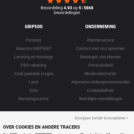
Beoordeling
4.93
op
5
|
5868
beoordelingen
GRIP500
ONDERNEMING
Perstest
Klantenservice
Waarom GRIP500?
Contact met ons opnemen
Levering en montage
Meningen van klanten
PRO-rekening
Privacybeleid
Vaak gestelde vragen
Moderatiecharter
Land
Algemene verkoopvoorwaarden
Gids
Cookiesbeheer
Bandengarantie
Wettelijke vermeldingen
Doorgaan zonder te accepteren >
OVER COOKIES EN ANDERE TRACERS