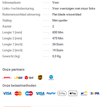
Inbouwplaats
----
Voor
Links-/rechtsbesturing
----
Voor voertuigen met stuur links
Ruitenwisserblad uitvoering
----
Flat blade wisserblad
Styling
----
Met spoiler
Aantal
----
2
Lengte 1 [mm]
----
650 Mm
Lengte 2 [mm]
----
475 Mm
Lengte 1 [inch]
----
26 Duim
Lengte 2 [inch]
----
19 Duim
Gewicht (kg)
----
0,3 Kg
Onze partners
Onze betaalmethoden