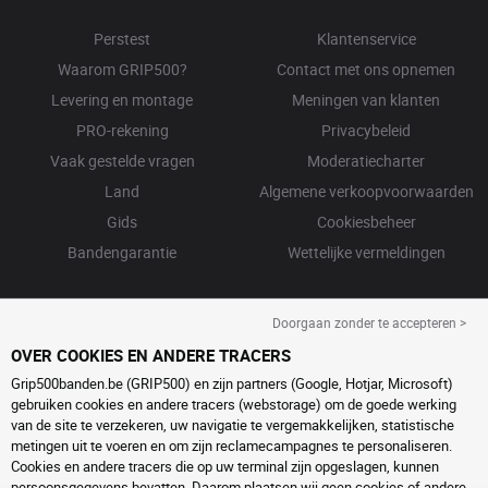
Perstest
Klantenservice
Waarom GRIP500?
Contact met ons opnemen
Levering en montage
Meningen van klanten
PRO-rekening
Privacybeleid
Vaak gestelde vragen
Moderatiecharter
Land
Algemene verkoopvoorwaarden
Gids
Cookiesbeheer
Bandengarantie
Wettelijke vermeldingen
Doorgaan zonder te accepteren >
OVER COOKIES EN ANDERE TRACERS
Grip500banden.be (GRIP500) en zijn partners (Google, Hotjar, Microsoft)
gebruiken cookies en andere tracers (webstorage) om de goede werking
van de site te verzekeren, uw navigatie te vergemakkelijken, statistische
metingen uit te voeren en om zijn reclamecampagnes te personaliseren.
Cookies en andere tracers die op uw terminal zijn opgeslagen, kunnen
persoonsgegevens bevatten. Daarom plaatsen wij geen cookies of andere