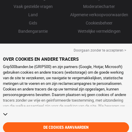
Vaak gestelde vragen
Moderatiecharter
Land
Algemene verkoopvoorwaarden
Gids
Cookiesbeheer
Bandengarantie
Wettelijke vermeldingen
Doorgaan zonder te accepteren >
OVER COOKIES EN ANDERE TRACERS
Grip500banden.be (GRIP500) en zijn partners (Google, Hotjar, Microsoft)
gebruiken cookies en andere tracers (webstorage) om de goede werking
van de site te verzekeren, uw navigatie te vergemakkelijken, statistische
metingen uit te voeren en om zijn reclamecampagnes te personaliseren.
Cookies en andere tracers die op uw terminal zijn opgeslagen, kunnen
persoonsgegevens bevatten. Daarom plaatsen wij geen cookies of andere
tracers zonder uw vrije en geïnformeerde toestemming, met uitzondering
van die welke essentieel zijn voor de werking van de site. We bewaren uw
keuze 6 maanden. U kunt uw toestemming op elk moment intrekken door
naar de pagina over
cookies en andere tracers
te gaan. U kunt ervoor kiezen
om verder te surfen zonder het deponeren van cookies of andere tracers te
aanvaarden. Weigering verhindert de toegang tot diensten niet GRIP500.
DE COOKIES AANVAARDEN