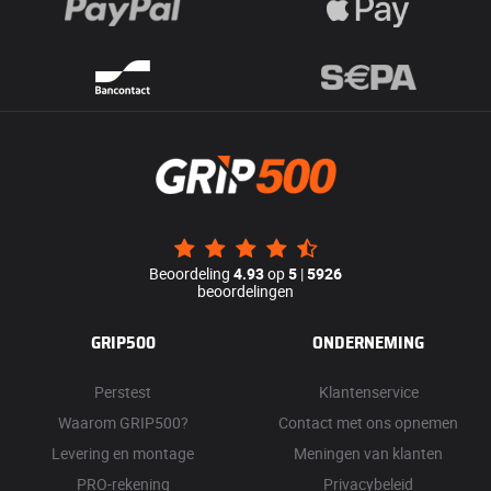
Beoordeling
4.93
op
5
|
5926
beoordelingen
GRIP500
ONDERNEMING
Perstest
Klantenservice
Waarom GRIP500?
Contact met ons opnemen
Levering en montage
Meningen van klanten
PRO-rekening
Privacybeleid