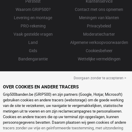
Perstest
Klantenservice
Waarom GRIP500?
Contact met ons opnemen
Levering en montage
Meningen van klanten
PRO-rekening
Privacybeleid
Vaak gestelde vragen
Moderatiecharter
Land
Algemene verkoopvoorwaarden
Gids
Cookiesbeheer
Bandengarantie
Wettelijke vermeldingen
Doorgaan zonder te accepteren >
OVER COOKIES EN ANDERE TRACERS
Grip500banden.be (GRIP500) en zijn partners (Google, Hotjar, Microsoft)
gebruiken cookies en andere tracers (webstorage) om de goede werking
van de site te verzekeren, uw navigatie te vergemakkelijken, statistische
metingen uit te voeren en om zijn reclamecampagnes te personaliseren.
Cookies en andere tracers die op uw terminal zijn opgeslagen, kunnen
persoonsgegevens bevatten. Daarom plaatsen wij geen cookies of andere
tracers zonder uw vrije en geïnformeerde toestemming, met uitzondering