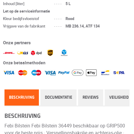
Inhoud [liter]
----
5 L
Let op de serviceinformatie
Kleur bedijfsvloeistof
----
Rood
Vrijgave van de fabrikant
----
MB 236.14, ATF 134
Onze partners
Onze betaalmethoden
BESCHRIJVING
DOCUMENTATIE
REVIEWS
VEILIGHEID
BESCHRIJVING
Febi Bilstein Febi Bilstein 36449 beschikbaar op GRIP500
voor de beste prijs · Versnellingsbakolie en achteras-olie ·