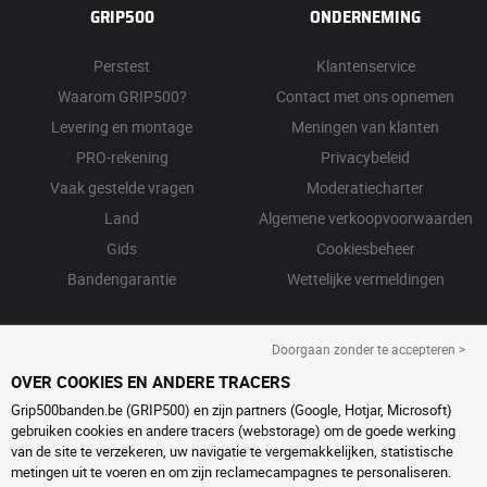
GRIP500
ONDERNEMING
Perstest
Klantenservice
Waarom GRIP500?
Contact met ons opnemen
Levering en montage
Meningen van klanten
PRO-rekening
Privacybeleid
Vaak gestelde vragen
Moderatiecharter
Land
Algemene verkoopvoorwaarden
Gids
Cookiesbeheer
Bandengarantie
Wettelijke vermeldingen
Doorgaan zonder te accepteren >
OVER COOKIES EN ANDERE TRACERS
Grip500banden.be (GRIP500) en zijn partners (Google, Hotjar, Microsoft)
gebruiken cookies en andere tracers (webstorage) om de goede werking
van de site te verzekeren, uw navigatie te vergemakkelijken, statistische
metingen uit te voeren en om zijn reclamecampagnes te personaliseren.