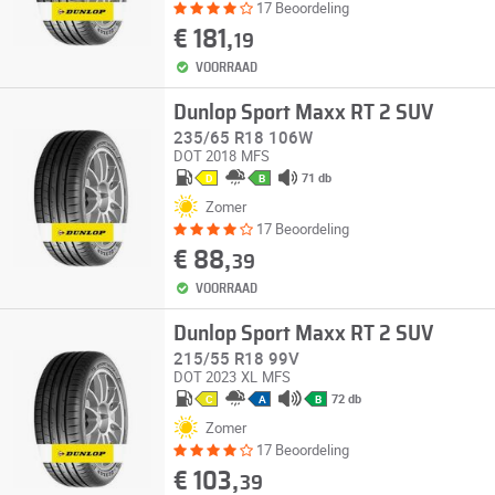
17 Beoordeling
€ 181,
19
VOORRAAD
Dunlop Sport Maxx RT 2 SUV
235/65 R18 106W
DOT 2018
MFS
71 db
D
B
Zomer
17 Beoordeling
€ 88,
39
VOORRAAD
Dunlop Sport Maxx RT 2 SUV
215/55 R18 99V
DOT 2023
XL
MFS
72 db
C
A
B
Zomer
17 Beoordeling
€ 103,
39