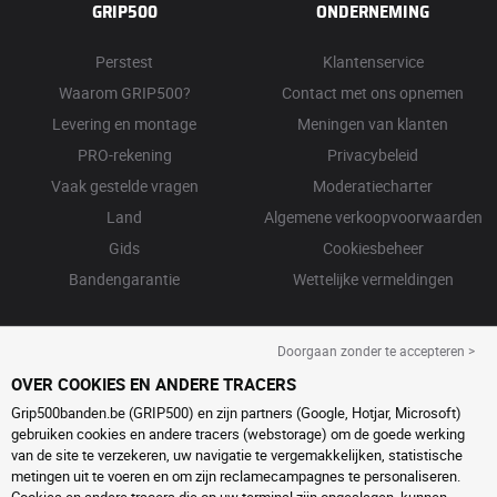
GRIP500
ONDERNEMING
Perstest
Klantenservice
Waarom GRIP500?
Contact met ons opnemen
Levering en montage
Meningen van klanten
PRO-rekening
Privacybeleid
Vaak gestelde vragen
Moderatiecharter
Land
Algemene verkoopvoorwaarden
Gids
Cookiesbeheer
Bandengarantie
Wettelijke vermeldingen
Doorgaan zonder te accepteren >
OVER COOKIES EN ANDERE TRACERS
Grip500banden.be (GRIP500) en zijn partners (Google, Hotjar, Microsoft)
gebruiken cookies en andere tracers (webstorage) om de goede werking
van de site te verzekeren, uw navigatie te vergemakkelijken, statistische
metingen uit te voeren en om zijn reclamecampagnes te personaliseren.