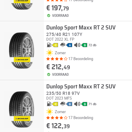
€ 197,
79
VOORRAAD
Dunlop Sport Maxx RT 2 SUV
275/40 R21 107Y
DOT 2022
XL
FP
72 db
C
A
B
Zomer
17 Beoordeling
€ 212,
49
VOORRAAD
Dunlop Sport Maxx RT 2 SUV
235/50 R18 97V
DOT 2023
MFS
71 db
C
B
B
Zomer
17 Beoordeling
€ 122,
39