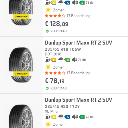
71 db
C
A
B
Zomer
17 Beoordeling
€ 128,
89
VOORRAAD
Dunlop Sport Maxx RT 2 SUV
235/65 R18 106W
DOT 2018
71 db
E
B
Zomer
17 Beoordeling
€ 78,
19
VOORRAAD
Dunlop Sport Maxx RT 2 SUV
285/45 R20 112Y
XL
MFS
73 db
C
A
B
Zomer