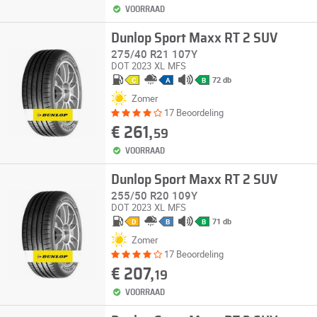
VOORRAAD
Dunlop Sport Maxx RT 2 SUV
275/40 R21 107Y
DOT 2023
XL
MFS
72 db
C
A
B
Zomer
17 Beoordeling
€ 261,
59
VOORRAAD
Dunlop Sport Maxx RT 2 SUV
255/50 R20 109Y
DOT 2023
XL
MFS
71 db
D
B
B
Zomer
17 Beoordeling
€ 207,
19
VOORRAAD