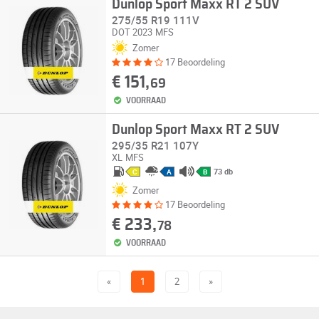
Dunlop Sport Maxx RT 2 SUV
275/55 R19 111V
DOT 2023
MFS
Zomer
17 Beoordeling
€ 151,
69
VOORRAAD
Dunlop Sport Maxx RT 2 SUV
295/35 R21 107Y
XL
MFS
73 db
C
A
B
Zomer
17 Beoordeling
€ 233,
78
VOORRAAD
«
1
2
»