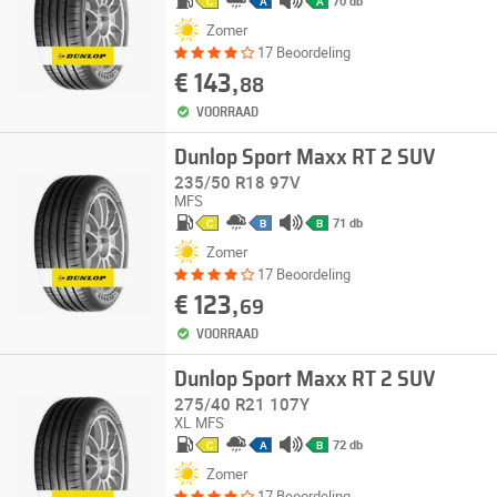
70 db
C
A
A
Zomer
17 Beoordeling
€ 143,
88
VOORRAAD
Dunlop Sport Maxx RT 2 SUV
235/50 R18 97V
MFS
71 db
C
B
B
Zomer
17 Beoordeling
€ 123,
69
VOORRAAD
Dunlop Sport Maxx RT 2 SUV
275/40 R21 107Y
XL
MFS
72 db
C
A
B
Zomer
17 Beoordeling